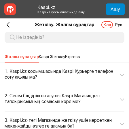
Kaspi.kz
Ашу
Kaspi.kz қосымшасында ашу
Жеткізу. Жалпы сұрақтар
Қаз
Рус
Жалпы сұрақтар
Kaspi Жеткізу
Express
1. Kaspi.kz қосымшасында Kaspi Курьерге телефон
соғу ақылы ма?
2. Сенім білдірілген алушы Kaspi Магазиндегі
тапсырысымның сомасын көре ме?
3. Kaspi.kz-тегі Магазинде жеткізу үшін көрсеткен
мекенжайды өзгерте аламын ба?