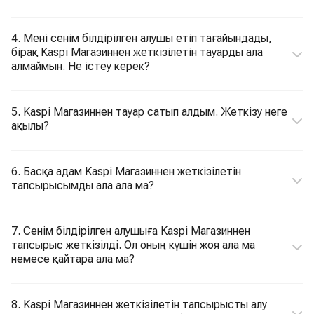
4. Мені сенім білдірілген алушы етіп тағайындады,
бірақ Kaspi Магазиннен жеткізілетін тауарды ала
алмаймын. Не істеу керек?
5. Kaspi Магазиннен тауар сатып алдым. Жеткізу неге
ақылы?
6. Басқа адам Kaspi Магазиннен жеткізілетін
тапсырысымды ала ала ма?
7. Сенім білдірілген алушыға Kaspi Магазиннен
тапсырыс жеткізілді. Ол оның күшін жоя ала ма
немесе қайтара ала ма?
8. Kaspi Магазиннен жеткізілетін тапсырысты алу