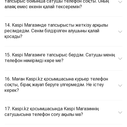
тапсырыс бойынша сатушы телефон соқты. Оның
алаяқ емес екенін қалай тексеремін?
14. Kaspi Магазинде тапсырысты жеткізу арқылы
ресімдедім. Сенім білдірілген алушыны қалай
қосады?
15. Kaspi Магазинге тапсырыс бердім. Сатушы менің
телефон нөмірімді көре ме?
16. Маған Kaspi.kz қосымшасына курьер телефон
соқты, бірақ жауап беруге үлгермедім. Не істеу
керек?
17. Kaspi.kz қосымшасында Kaspi Магазиннің
сатушысына телефон соғу ақылы ма?