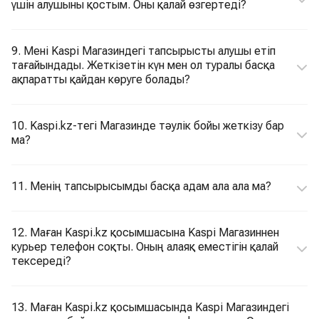
үшін алушыны қостым. Оны қалай өзгертеді?
9. Мені Kaspi Магазиндегі тапсырысты алушы етіп
тағайындады. Жеткізетін күн мен ол туралы басқа
ақпаратты қайдан көруге болады?
10. Kaspi.kz-тегі Магазинде тәулік бойы жеткізу бар
ма?
11. Менің тапсырысымды басқа адам ала ала ма?
12. Маған Kaspi.kz қосымшасына Kaspi Магазиннен
курьер телефон соқты. Оның алаяқ еместігін қалай
тексереді?
13. Маған Kaspi.kz қосымшасында Kaspi Магазиндегі