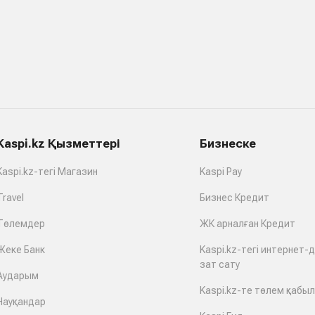
Kaspi.kz Қызметтері
Бизнеске
Kaspi.kz-тегі Магазин
Kaspi Pay
Travel
Бизнес Кредит
Төлемдер
ЖК арналған Кредит
Жеке Банк
Kaspi.kz-тегі интернет-
зат сату
Аударым
Kaspi.kz-те төлем қабы
Науқандар