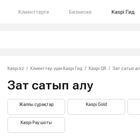
Клиенттерге
Бизнеске
Kaspi Гид
Kaspi.kz
/
Клиенттер үшін Kaspi Гид
/
Kaspi QR
/
Зат сатып а
Зат сатып алу
Жалпы сұрақтар
Kaspi Gold
Kaspi Pay шоты