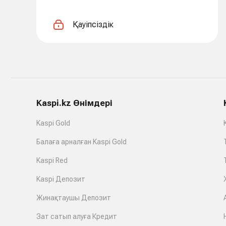
Қауіпсіздік
Kaspi.kz Өнімдері
Kaspi Gold
Балаға арналған Kaspi Gold
Kaspi Red
Kaspi Депозит
Жинақтаушы Депозит
Зат сатып алуға Кредит