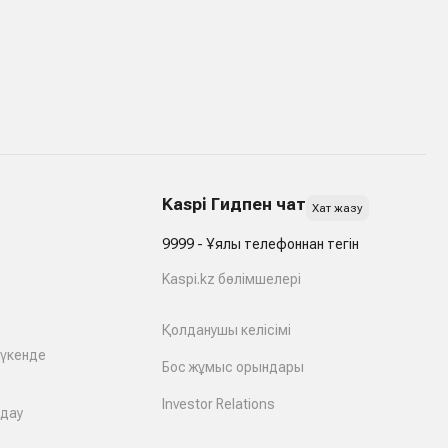
Kaspi Гидпен чат
Хат жазу
9999 - Ұялы телефоннан тегін
Kaspi.kz бөлімшелері
Қолданушы келісімі
дүкенде
Бос жұмыс орындары
Investor Relations
лдау