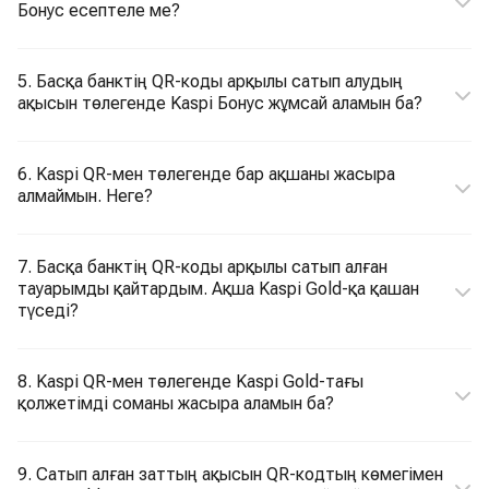
Бонус есептеле ме?
5. Басқа банктің QR-коды арқылы сатып алудың
ақысын төлегенде Kaspi Бонус жұмсай аламын ба?
6. Kaspi QR-мен төлегенде бар ақшаны жасыра
алмаймын. Неге?
7. Басқа банктің QR-коды арқылы сатып алған
тауарымды қайтардым. Ақша Kaspi Gold-қа қашан
түседі?
8. Kaspi QR-мен төлегенде Kaspi Gold-тағы
қолжетімді соманы жасыра аламын ба?
9. Сатып алған заттың ақысын QR-кодтың көмегімен