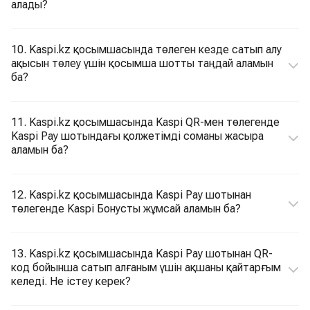
алады?
10. Kaspi.kz қосымшасында төлеген кезде сатып алу
ақысын төлеу үшін қосымша шотты таңдай аламын
ба?
11. Kaspi.kz қосымшасында Kaspi QR-мен төлегенде
Kaspi Pay шотындағы қолжетімді соманы жасыра
аламын ба?
12. Kaspi.kz қосымшасында Kaspi Pay шотынан
төлегенде Kaspi Бонусты жұмсай аламын ба?
13. Kaspi.kz қосымшасында Kaspi Pay шотынан QR-
код бойынша сатып алғаным үшін ақшаны қайтарғым
келеді. Не істеу керек?