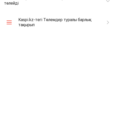
төлейді
Kaspi.kz-тегі Төлемдер туралы барлық
тақырып