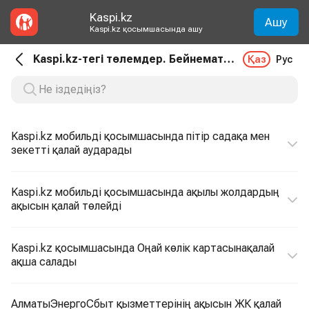
Kaspi.kz
Ашу
Kaspi.kz қосымшасында ашу
Kaspi.kz-тегі төлемдер. Бейнематериал
Қаз
Рус
Kaspi.kz мобильді қосымшасында пітір садақа мен
зекетті қалай аударады
Kaspi.kz мобильді қосымшасында ақылы жолдардың
ақысын қалай төлейді
Kaspi.kz қосымшасында Оңай көлік картасынақалай
ақша салады
АлматыЭнергоСбыт қызметтерінің ақысын ЖК қалай