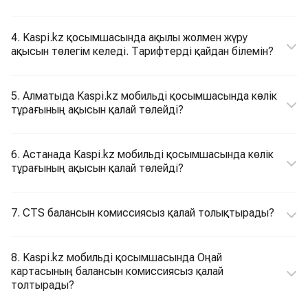
4. Kaspi.kz қосымшасында ақылы жолмен жүру
ақысын төлегім келеді. Тарифтерді қайдан білемін?
5. Алматыда Kaspi.kz мобильді қосымшасында көлік
тұрағының ақысын қалай төлейді?
6. Астанада Kaspi.kz мобильді қосымшасында көлік
тұрағының ақысын қалай төлейді?
7. CTS балансын комиссиясыз қалай толықтырады?
8. Kaspi.kz мобильді қосымшасында Оңай
картасының балансын комиссиясыз қалай
толтырады?