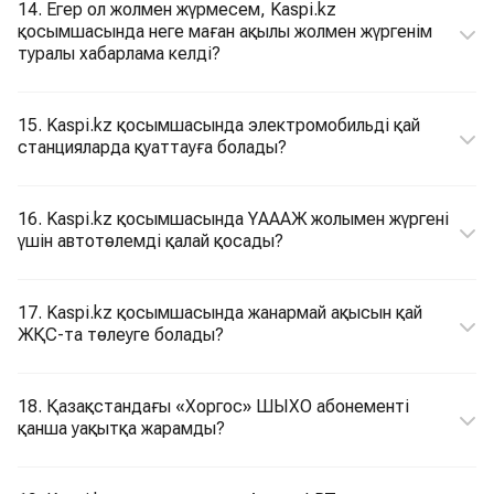
14. Егер ол жолмен жүрмесем, Kaspi.kz
қосымшасында неге маған ақылы жолмен жүргенім
туралы хабарлама келді?
15. Kaspi.kz қосымшасында электромобильді қай
станцияларда қуаттауға болады?
16. Kaspi.kz қосымшасында ҮАААЖ жолымен жүргені
үшін автотөлемді қалай қосады?
17. Kaspi.kz қосымшасында жанармай ақысын қай
ЖҚС-та төлеуге болады?
18. Қазақстандағы «Хоргос» ШЫХО абонементі
қанша уақытқа жарамды?