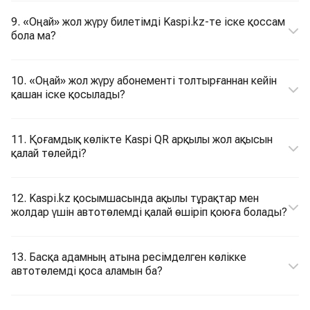
9. «Оңай» жол жүру билетімді Kaspi.kz-те іске қоссам
бола ма?
10. «Оңай» жол жүру абонементі толтырғаннан кейін
қашан іске қосылады?
11. Қоғамдық көлікте Kaspi QR арқылы жол ақысын
қалай төлейді?
12. Kaspi.kz қосымшасында ақылы тұрақтар мен
жолдар үшін автотөлемді қалай өшіріп қоюға болады?
13. Басқа адамның атына ресімделген көлікке
автотөлемді қоса аламын ба?