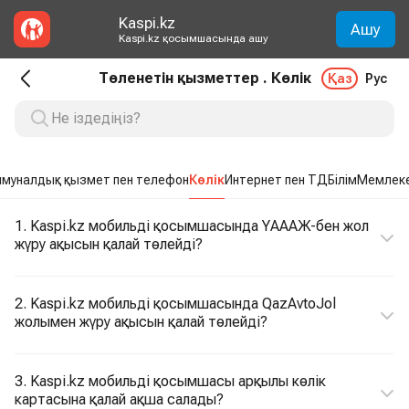
Kaspi.kz
Ашу
Kaspi.kz қосымшасында ашу
Төленетін қызметтер . Көлік
Қаз
Рус
муналдық қызмет пен телефон
Көлік
Интернет пен ТД
Білім
Мемлеке
1. Kaspi.kz мобильді қосымшасында ҮАААЖ-бен жол
жүру ақысын қалай төлейді?
2. Kaspi.kz мобильді қосымшасында QazAvtoJol
жолымен жүру ақысын қалай төлейді?
3. Kaspi.kz мобильді қосымшасы арқылы көлік
картасына қалай ақша салады?