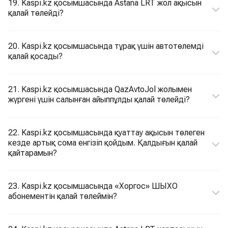
19. Kaspi.kz қосымшасында Astana LRT жол ақысын
қалай төлейді?
20. Kaspi.kz қосымшасында тұрақ үшін автотөлемді
қалай қосады?
21. Kaspi.kz қосымшасында QazAvtoJol жолымен
жүргені үшін салынған айыппұлды қалай төлейді?
22. Kaspi.kz қосымшасында қуаттау ақысын төлеген
кезде артық сома енгізіп қойдым. Қалдығын қалай
қайтарамын?
23. Kaspi.kz қосымшасында «Хоргос» ШЫХО
абонементін қалай төлеймін?