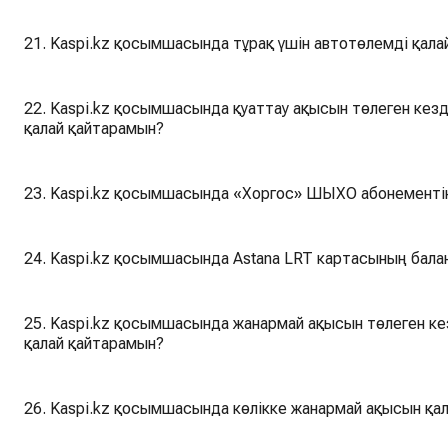
21. Kaspi.kz қосымшасында тұрақ үшін автотөлемді қала
22. Kaspi.kz қосымшасында қуаттау ақысын төлеген кезд
қалай қайтарамын?
23. Kaspi.kz қосымшасында «Хоргос» ШЫХО абонементін
24. Kaspi.kz қосымшасында Astana LRT картасының бала
25. Kaspi.kz қосымшасында жанармай ақысын төлеген ке
қалай қайтарамын?
26. Kaspi.kz қосымшасында көлікке жанармай ақысын қал