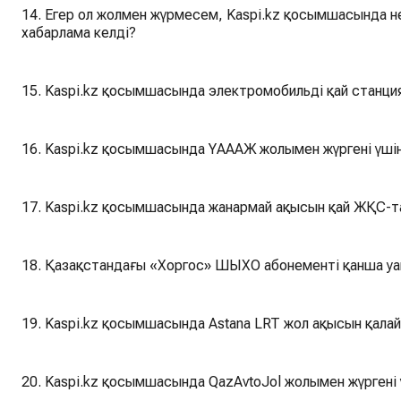
14. Егер ол жолмен жүрмесем, Kaspi.kz қосымшасында н
хабарлама келді?
15. Kaspi.kz қосымшасында электромобильді қай станци
16. Kaspi.kz қосымшасында ҮАААЖ жолымен жүргені үшін
17. Kaspi.kz қосымшасында жанармай ақысын қай ЖҚС-т
18. Қазақстандағы «Хоргос» ШЫХО абонементі қанша у
19. Kaspi.kz қосымшасында Astana LRT жол ақысын қалай
20. Kaspi.kz қосымшасында QazAvtoJol жолымен жүргені 