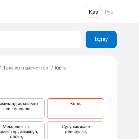
Қаз
Рус
Іздеу
/
Төленетін қызметтер
/
Көлік
ммуналдық қызмет
Көлік
пен телефон
Мемлекеттік
Сұлулық және
зметтер, айыппұл,
денсаулық
салық