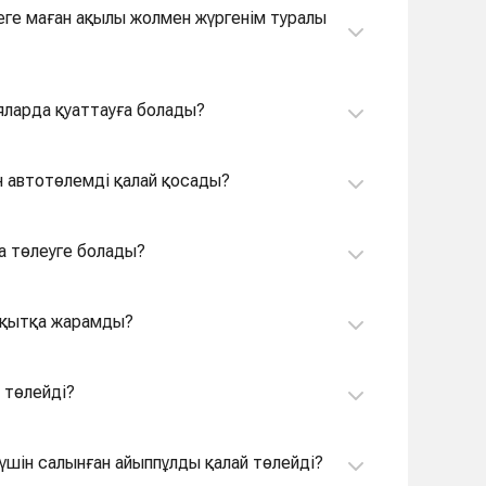
еге маған ақылы жолмен жүргенім туралы
яларда қуаттауға болады?
 автотөлемді қалай қосады?
а төлеуге болады?
ақытқа жарамды?
 төлейді?
үшін салынған айыппұлды қалай төлейді?