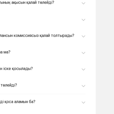
ғының ақысын қалай төлейді?
алансын комиссиясыз қалай толтырады?
ла ма?
ан іске қосылады?
 төлейді?
ді қоса аламын ба?