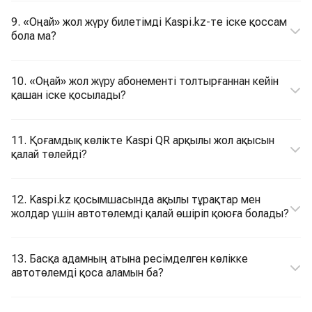
9. «Оңай» жол жүру билетімді Kaspi.kz-те іске қоссам
бола ма?
10. «Оңай» жол жүру абонементі толтырғаннан кейін
қашан іске қосылады?
11. Қоғамдық көлікте Kaspi QR арқылы жол ақысын
қалай төлейді?
12. Kaspi.kz қосымшасында ақылы тұрақтар мен
жолдар үшін автотөлемді қалай өшіріп қоюға болады?
13. Басқа адамның атына ресімделген көлікке
автотөлемді қоса аламын ба?