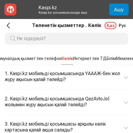
Kaspi.kz
Ашу
Kaspi.kz қосымшасында ашу
Төленетін қызметтер . Көлік
Қаз
Рус
муналдық қызмет пен телефон
Көлік
Интернет пен ТД
Білім
Мемлеке
1. Kaspi.kz мобильді қосымшасында ҮАААЖ-бен жол
жүру ақысын қалай төлейді?
2. Kaspi.kz мобильді қосымшасында QazAvtoJol
жолымен жүру ақысын қалай төлейді?
3. Kaspi.kz мобильді қосымшасы арқылы көлік
картасына қалай ақша салады?