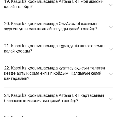
19. Kaspi.kz қосымшасында Astana LRT жол ақысын
қалай төлейді?
20. Kaspi.kz қосымшасында QazAvtoJol жолымен
жүргені үшін салынған айыппұлды қалай төлейді?
21. Kaspi.kz қосымшасында тұрақ үшін автотөлемді
қалай қосады?
22. Kaspi.kz қосымшасында қуаттау ақысын төлеген
кезде артық сома енгізіп қойдым. Қалдығын қалай
қайтарамын?
24. Kaspi.kz қосымшасында Astana LRT картасының
балансын комиссиясыз қалай төлейді?