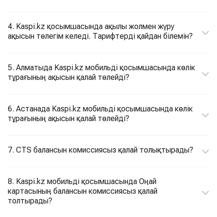
4. Kaspi.kz қосымшасында ақылы жолмен жүру
ақысын төлегім келеді. Тарифтерді қайдан білемін?
5. Алматыда Kaspi.kz мобильді қосымшасында көлік
тұрағының ақысын қалай төлейді?
6. Астанада Kaspi.kz мобильді қосымшасында көлік
тұрағының ақысын қалай төлейді?
7. CTS балансын комиссиясыз қалай толықтырады?
8. Kaspi.kz мобильді қосымшасында Оңай
картасының балансын комиссиясыз қалай
толтырады?