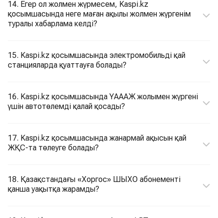
14. Егер ол жолмен жүрмесем, Kaspi.kz
қосымшасында неге маған ақылы жолмен жүргенім
туралы хабарлама келді?
15. Kaspi.kz қосымшасында электромобильді қай
станцияларда қуаттауға болады?
16. Kaspi.kz қосымшасында ҮАААЖ жолымен жүргені
үшін автотөлемді қалай қосады?
17. Kaspi.kz қосымшасында жанармай ақысын қай
ЖҚС-та төлеуге болады?
18. Қазақстандағы «Хоргос» ШЫХО абонементі
қанша уақытқа жарамды?