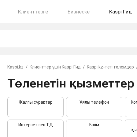
Клиенттерге
Бизнеске
Kaspi Гид
Kaspi.kz
/
Клиенттер үшін Kaspi Гид
/
Kaspi.kz-тегі төлемдер
Төленетін қызметтер
Жалпы сұрақтар
Ұялы телефон
Ко
Интернет пен ТД
Білім
қы