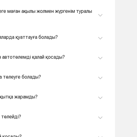
еге маған ақылы жолмен жүргенім туралы
яларда қуаттауға болады?
 автотөлемді қалай қосады?
а төлеуге болады?
ақытқа жарамды?
 төлейді?
й қосады?