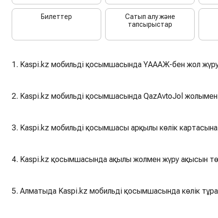
Билеттер
Сатып алу және
тапсырыстар
1. Kaspi.kz мобильді қосымшасында ҮАААЖ-бен жол жүру
2. Kaspi.kz мобильді қосымшасында QazAvtoJol жолымен
3. Kaspi.kz мобильді қосымшасы арқылы көлік картасына
4. Kaspi.kz қосымшасында ақылы жолмен жүру ақысын төл
5. Алматыда Kaspi.kz мобильді қосымшасында көлік тұр