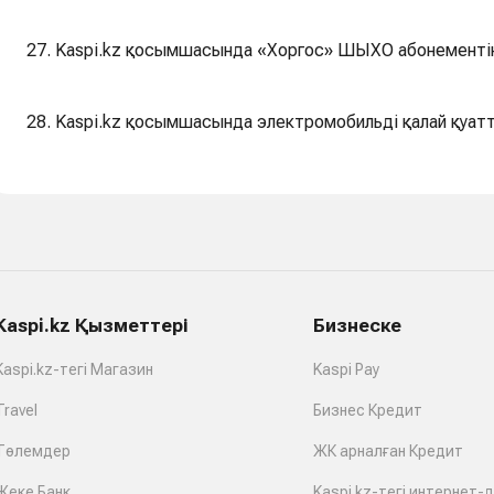
27. Kaspi.kz қосымшасында «Хоргос» ШЫХО абонементін
28. Kaspi.kz қосымшасында электромобильді қалай қуат
Kaspi.kz Қызметтері
Бизнеске
Kaspi.kz-тегі Магазин
Kaspi Pay
Travel
Бизнес Кредит
Төлемдер
ЖК арналған Кредит
Жеке Банк
Kaspi.kz-тегі интернет-