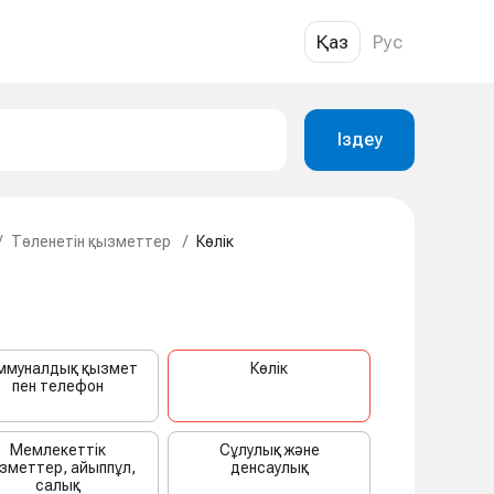
Қаз
Рус
Іздеу
/
Төленетін қызметтер
/
Көлік
ммуналдық қызмет
Көлік
пен телефон
Мемлекеттік
Сұлулық және
зметтер, айыппұл,
денсаулық
салық