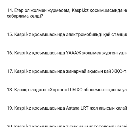
14. Егер ол жолмен жүрмесем, Kaspi.kz қосымшасында н
хабарлама келді?
15. Kaspi.kz қосымшасында электромобильді қай станци
16. Kaspi.kz қосымшасында ҮАААЖ жолымен жүргені үшін
17. Kaspi.kz қосымшасында жанармай ақысын қай ЖҚС-т
18. Қазақстандағы «Хоргос» ШЫХО абонементі қанша у
19. Kaspi.kz қосымшасында Astana LRT жол ақысын қалай
20. Kaspi.kz қосымшасында тұрақ үшін автотөлемді қала