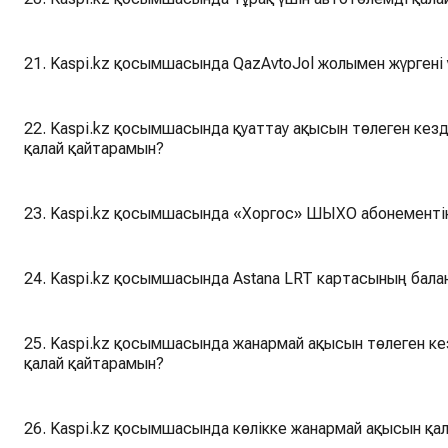
21. Kaspi.kz қосымшасында QazAvtoJol жолымен жүргені 
22. Kaspi.kz қосымшасында қуаттау ақысын төлеген кезд
қалай қайтарамын?
23. Kaspi.kz қосымшасында «Хоргос» ШЫХО абонементін
24. Kaspi.kz қосымшасында Astana LRT картасының бала
25. Kaspi.kz қосымшасында жанармай ақысын төлеген ке
қалай қайтарамын?
26. Kaspi.kz қосымшасында көлікке жанармай ақысын қал