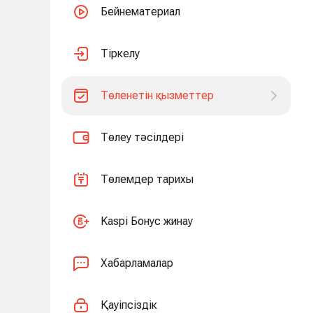
Бейнематериал
Тіркелу
Төленетін қызметтер
Төлеу тәсілдері
Төлемдер тарихы
Kaspi Бонус жинау
Хабарламалар
Қауіпсіздік