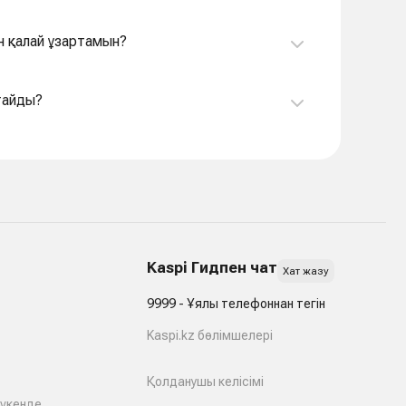
 қалай ұзартамын?
тайды?
Kaspi Гидпен чат
Хат жазу
9999 - Ұялы телефоннан тегін
Kaspi.kz бөлімшелері
Қолданушы келісімі
дүкенде