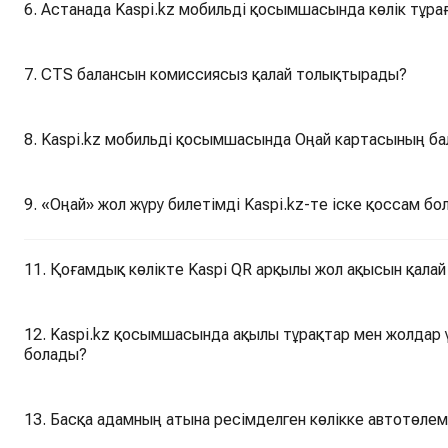
6. Астанада Kaspi.kz мобильді қосымшасында көлік тұра
7. CTS балансын комиссиясыз қалай толықтырады?
8. Kaspi.kz мобильді қосымшасында Оңай картасының б
9. «Оңай» жол жүру билетімді Kaspi.kz-те іске қоссам бо
11. Қоғамдық көлікте Kaspi QR арқылы жол ақысын қалай
12. Kaspi.kz қосымшасында ақылы тұрақтар мен жолдар ү
болады?
13. Басқа адамның атына ресімделген көлікке автотөлем