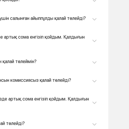
үшін салынған айыппұлды қалай төлейді?
е артық сома енгізіп қойдым. Қалдығын
 қалай төлеймін?
нсын комиссиясыз қалай төлейді?
зде артық сома енгізіп қойдым. Қалдығын
ай төлейді?