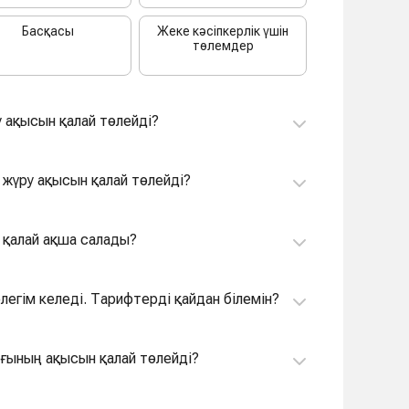
Басқасы
Жеке кәсіпкерлік үшін
төлемдер
 ақысын қалай төлейді?
 жүру ақысын қалай төлейді?
 қалай ақша салады?
егім келеді. Тарифтерді қайдан білемін?
ағының ақысын қалай төлейді?