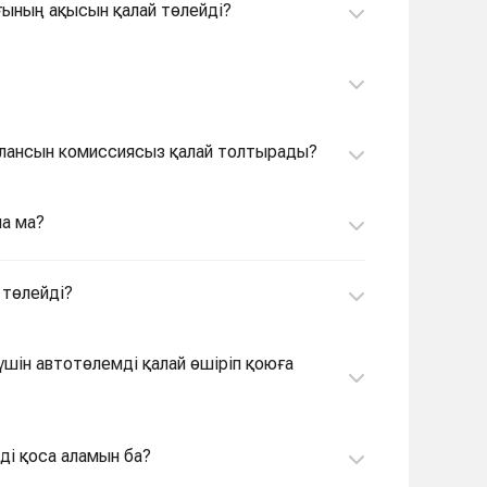
ғының ақысын қалай төлейді?
алансын комиссиясыз қалай толтырады?
ла ма?
 төлейді?
шін автотөлемді қалай өшіріп қоюға
ді қоса аламын ба?