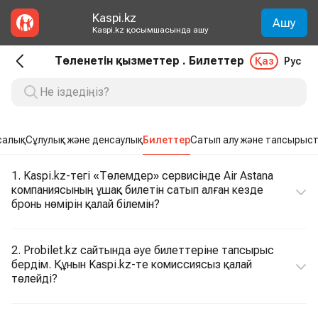
Kaspi.kz
Ашу
Kaspi.kz қосымшасында ашу
Төленетін қызметтер . Билеттер
Қаз
Рус
салық
Сұлулық және денсаулық
Билеттер
Сатып алу және тапсырыс
1. Kaspi.kz-тегі «Төлемдер» сервисінде Air Astana
компаниясының ұшақ билетін сатып алған кезде
бронь нөмірін қалай білемін?
2. Probilet.kz сайтында әуе билеттеріне тапсырыс
бердім. Құнын Kaspi.kz-те комиссиясыз қалай
төлейді?