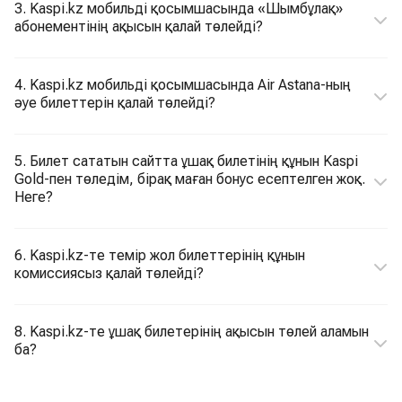
3. Kaspi.kz мобильді қосымшасында «Шымбұлақ»
абонементінің ақысын қалай төлейді?
4. Kaspi.kz мобильді қосымшасында Air Astana-ның
әуе билеттерін қалай төлейді?
5. Билет сататын сайтта ұшақ билетінің құнын Kaspi
Gold-пен төледім, бірақ маған бонус есептелген жоқ.
Неге?
6. Kaspi.kz-те темір жол билеттерінің құнын
комиссиясыз қалай төлейді?
8. Kaspi.kz-те ұшақ билетерінің ақысын төлей аламын
ба?