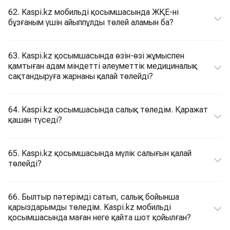
62. Kaspi.kz мобильді қосымшасында ЖҚЕ-ні
бұзғаным үшін айыппұлды төлей аламын ба?
63. Kaspi.kz қосымшасында өзін-өзі жұмыспен
қамтыған адам міндетті әлеуметтік медициналық
сақтандыруға жарнаны қалай төлейді?
64. Kaspi.kz қосымшасында салық төледім. Қаражат
қашан түседі?
65. Kaspi.kz қосымшасында мүлік салығын қалай
төлейді?
66. Былтыр пәтерімді сатып, салық бойынша
қарыздарымды төледім. Kaspi.kz мобильді
қосымшасында маған неге қайта шот қойылған?