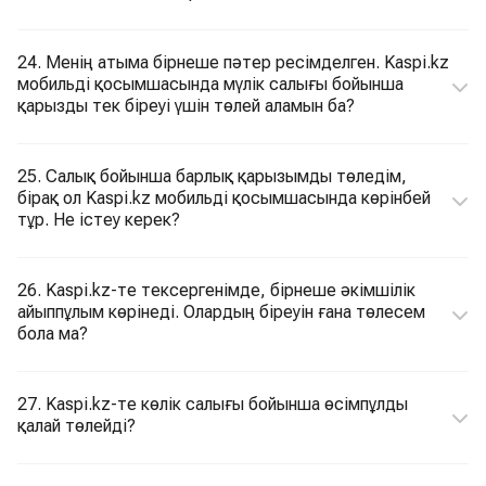
24. Менің атыма бірнеше пәтер ресімделген. Kaspi.kz
мобильді қосымшасында мүлік салығы бойынша
қарызды тек біреуі үшін төлей аламын ба?
25. Салық бойынша барлық қарызымды төледім,
бірақ ол Kaspi.kz мобильді қосымшасында көрінбей
тұр. Не істеу керек?
26. Kaspi.kz-те тексергенімде, бірнеше әкімшілік
айыппұлым көрінеді. Олардың біреуін ғана төлесем
бола ма?
27. Kaspi.kz-те көлік салығы бойынша өсімпұлды
қалай төлейді?