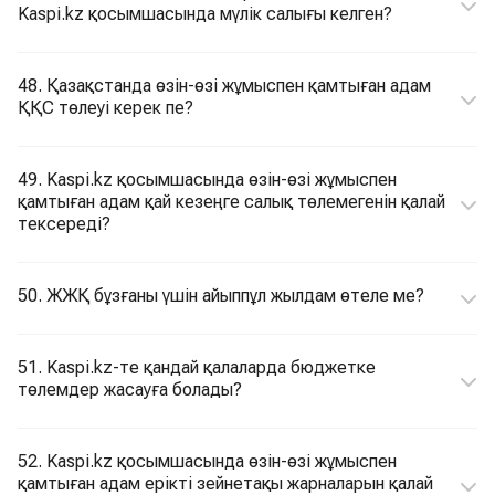
Kaspi.kz қосымшасында мүлік салығы келген?
48. Қазақстанда өзін-өзі жұмыспен қамтыған адам
ҚҚС төлеуі керек пе?
49. Kaspi.kz қосымшасында өзін-өзі жұмыспен
қамтыған адам қай кезеңге салық төлемегенін қалай
тексереді?
50. ЖЖҚ бұзғаны үшін айыппұл жылдам өтеле ме?
51. Kaspi.kz-те қандай қалаларда бюджетке
төлемдер жасауға болады?
52. Kaspi.kz қосымшасында өзін-өзі жұмыспен
қамтыған адам ерікті зейнетақы жарналарын қалай