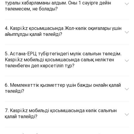
туралы хабарламаны алдым. Оны 1 сәуірге дейін
төлемесем, не болады?
4. Kaspi.kz қосымшасында Жол-көлік оқиғалары үшін
айыппұлды қалай төлейді?
5. Астана-ЕРЦ түбіртегіндегі мүлік салығын төледім.
Kaspi.kz мобильді қосымшасында салық неліктен
төленбеген деп көрсетіліп тұр?
6. Мемлекеттік қызметтер үшін бажды онлайн қалай
төлейді?
7. Kaspi.kz мобильді қосымшасында көлік салығын
қалай төлейді?