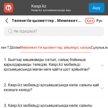
Kaspi.kz
Ашу
Kaspi.kz қосымшасында ашу
Төленетін қызметтер . Мемлекеттік қызметтер, айыппұл, салық
Қаз
Рус
 пен ТД
Білім
Мемлекеттік қызметтер, айыппұл, салық
Сұлулық ж
1. Былтыр машинамды сатып, салық бойынша
қарыздарымды төледім. Kaspi.kz мобильді
қосымшасында маған неге қайта шот қойылған?
2. Kaspi.kz мобильді қосымшасында көлік салығы қай
кезеңге келеді?
3. Kaspi.kz мобильді қосымшасында көлік салығы