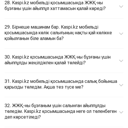
28. Kaspi.kz мобильді қосымшасында ЖЖҚ-ны
бұзғаны үшін айыппұл хаттамасын қалай көреді?
29. Бірнеше машинам бар. Kaspi.kz мобильді
қосымшасында көлік салығының нақты қай көлікке
қойылғанын біле аламын ба?
30. Kaspi.kz қосымшасында ЖЖҚ-ны бұзғаны үшін
айыппұлды жеңілдікпен қалай төлейді?
31. Kaspi.kz мобильді қосымшасында салық бойынша
қарызды төледім. Ақша тез түсе ме?
32. ЖЖҚ-ны бұзғаным үшін салынған айыппұлды
төледім. Kaspi.kz қосымшасында неге ол төленбеген
деп көрсетіледі?