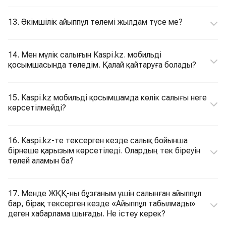
13. Әкімшілік айыппұл төлемі жылдам түсе ме?
14. Мен мүлік салығын Kaspi.kz. мобильді
қосымшасында төледім. Қалай қайтаруға болады?
15. Kaspi.kz мобильді қосымшамда көлік салығы неге
көрсетілмейді?
16. Kaspi.kz-те тексерген кезде салық бойынша
бірнеше қарызым көрсетіледі. Олардың тек біреуін
төлей аламын ба?
17. Менде ЖҚҚ-ны бұзғаным үшін салынған айыппұл
бар, бірақ тексерген кезде «Айыппұл табылмады»
деген хабарлама шығады. Не істеу керек?