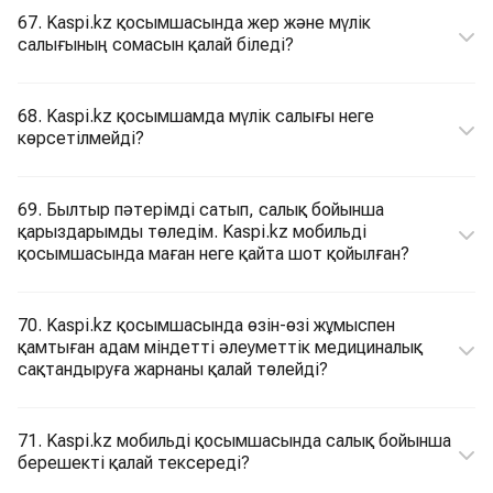
67. Kaspi.kz қосымшасында жер және мүлік
салығының сомасын қалай біледі?
68. Kaspi.kz қосымшамда мүлік салығы неге
көрсетілмейді?
69. Былтыр пәтерімді сатып, салық бойынша
қарыздарымды төледім. Kaspi.kz мобильді
қосымшасында маған неге қайта шот қойылған?
70. Kaspi.kz қосымшасында өзін-өзі жұмыспен
қамтыған адам міндетті әлеуметтік медициналық
сақтандыруға жарнаны қалай төлейді?
71. Kaspi.kz мобильді қосымшасында салық бойынша
берешекті қалай тексереді?