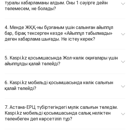
туралы хабарламаны алдым. Оны 1 сәуірге дейін
төлемесем, не болады?
4. Менде ЖҚҚ-ны бұзғаным үшін салынған айыппұл
бар, бірақ тексерген кезде «Айыппұл табылмады»
деген хабарлама шығады. Не істеу керек?
5. Kaspi.kz қосымшасында Жол-көлік оқиғалары үшін
айыппұлды қалай төлейді?
6. Kaspi.kz мобильді қосымшасында көлік салығын
қалай төлейді?
7. Астана-ЕРЦ түбіртегіндегі мүлік салығын төледім.
Kaspi.kz мобильді қосымшасында салық неліктен
төленбеген деп көрсетіліп тұр?