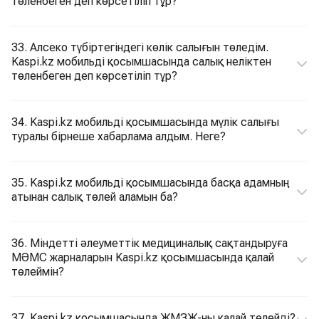
төленбеген деп көрсетіліп тұр?
33. Алсеко түбіртегіндегі көлік салығын төледім.
Kaspi.kz мобильді қосымшасында салық неліктен
төленбеген деп көрсетіліп тұр?
34. Kaspi.kz мобильді қосымшасында мүлік салығы
туралы бірнеше хабарлама алдым. Неге?
35. Kaspi.kz мобильді қосымшасында басқа адамның
атынан салық төлей аламын ба?
36. Міндетті әлеуметтік медициналық сақтандыруға
МӘМС жарналарын Kaspi.kz қосымшасында қалай
төлеймін?
37. Kaspi.kz қосымшасында ЖМЗЖ-ны қалай төлейді?