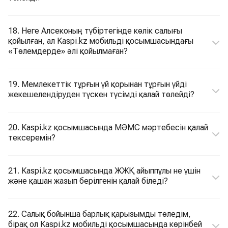
18. Неге Алсеконың түбіртегінде көлік салығы
қойылған, ал Kaspi.kz мобильді қосымшасындағы
«Төлемдерде» әлі қойылмаған?
19. Мемлекеттік тұрғын үй қорынан тұрғын үйді
жекешелендіруден түскен түсімді қалай төлейді?
20. Kaspi.kz қосымшасында МӘМС мәртебесін қалай
тексеремін?
21. Kaspi.kz қосымшасында ЖЖҚ айыппұлы не үшін
және қашан жазып берілгенін қалай біледі?
22. Салық бойынша барлық қарызымды төледім,
бірақ ол Kaspi.kz мобильді қосымшасында көрінбей