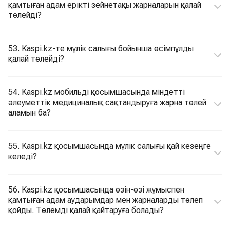
қамтыған адам ерікті зейнетақы жарналарын қалай
төлейді?
53. Kaspi.kz-те мүлік салығы бойынша өсімпұлды
қалай төлейді?
54. Kaspi.kz мобильді қосымшасында міндетті
әлеуметтік медициналық сақтандыруға жарна төлей
аламын ба?
55. Kaspi.kz қосымшасында мүлік салығы қай кезеңге
келеді?
56. Kaspi.kz қосымшасында өзін-өзі жұмыспен
қамтыған адам аударымдар мен жарналарды төлеп
қойды. Төлемді қалай қайтаруға болады?