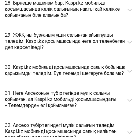
28. Бірнеше машинам бар. Kaspi.kz мобильді
қосымшасында көлік салығының нақты қай көлікке
қойылғанын біле аламын ба?
29. ЖЖҚ-ны бұзғаным үшін салынған айыппұлды
төледім. Kaspi.kz қосымшасында неге ол төленбеген
деп көрсетіледі?
30. Kaspi.kz мобильді қосымшасында салық бойынша
қарызымды төледім. Бұл төлемді шегеруге бола ма?
31. Неге Алсеконың түбіртегінде мүлік салығы
қойылған, ал Kaspi.kz мобильді қосымшасындағы
«Төлемдерде» әлі қойылмаған?
32. Алсеко түбіртегіндегі мүлік салығын төледім.
Kaspi.kz мобильді қосымшасында салық неліктен