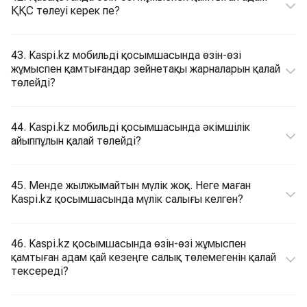
ҚҚС төлеуі керек пе?
43. Kaspi.kz мобильді қосымшасында өзін-өзі
жұмыспен қамтығандар зейнетақы жарналарын қалай
төлейді?
44. Kaspi.kz мобильді қосымшасында әкімшілік
айыппұлын қалай төлейді?
45. Менде жылжымайтын мүлік жоқ. Неге маған
Kaspi.kz қосымшасында мүлік салығы келген?
46. Kaspi.kz қосымшасында өзін-өзі жұмыспен
қамтыған адам қай кезеңге салық төлемегенін қалай
тексереді?