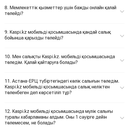
8. Мемлекеттік қызметтер үшін бажды онлайн қалай
төлейді?
9. Kaspi.kz мобильді қосымшасында қандай салық
бойынша қарызды төлейді?
10. Мен салықты Kaspi.kz. мобильді қосымшасында
төледім. Қалай қайтаруға болады?
11. Астана-ЕРЦ түбіртегіндегі көлік салығын төледім.
Kaspi.kz мобильді қосымшасында салық неліктен
төленбеген деп көрсетіліп тұр?
12. Kaspi.kz мобильді қосымшасында мүлік салығы
туралы хабарламаны алдым. Оны 1 сәуірге дейін
төлемесем, не болады?