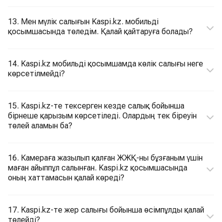
13. Мен мүлік салығын Kaspi.kz. мобильді
қосымшасында төледім. Қалай қайтаруға болады?
14. Kaspi.kz мобильді қосымшамда көлік салығы неге
көрсетілмейді?
15. Kaspi.kz-те тексерген кезде салық бойынша
бірнеше қарызым көрсетіледі. Олардың тек біреуін
төлей аламын ба?
16. Камераға жазылып қалған ЖЖҚ-ны бұзғаным үшін
маған айыппұл салынған. Kaspi.kz қосымшасында
оның хаттамасын қалай көреді?
17. Kaspi.kz-те жер салығы бойынша өсімпұлды қалай
төлейді?