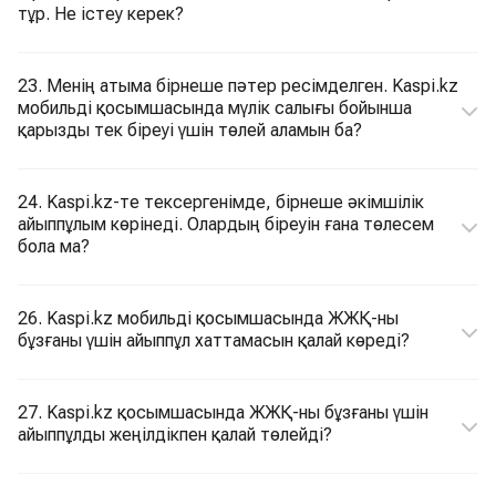
тұр. Не істеу керек?
23. Менің атыма бірнеше пәтер ресімделген. Kaspi.kz
мобильді қосымшасында мүлік салығы бойынша
қарызды тек біреуі үшін төлей аламын ба?
24. Kaspi.kz-те тексергенімде, бірнеше әкімшілік
айыппұлым көрінеді. Олардың біреуін ғана төлесем
бола ма?
26. Kaspi.kz мобильді қосымшасында ЖЖҚ-ны
бұзғаны үшін айыппұл хаттамасын қалай көреді?
27. Kaspi.kz қосымшасында ЖЖҚ-ны бұзғаны үшін
айыппұлды жеңілдікпен қалай төлейді?