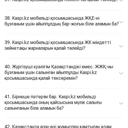
38. Kaspi.kz мобильді қосымшасында ЖҚЕ-ні
бұзғаным үшін айыппұлдың бар-жоғын біле аламын ба?
39. Kaspi.kz мобильді қосымшасында ЖК міндетті
зейнетақы жарналарын қалай төлейді?
40. Жүргізуші куәлігім Қазақстандікі емес. ЖЖҚ-ны
бұзғаным үшін салынған айыппұлды Kaspi.kz
қосымшасында қалай тексеремін?
41. Бірнеше пәтерім бар. Kaspi.kz мобильді
қосымшасында оның қайсысына мүлік салығы
салынғанын біле аламын ба?
42. Қазақстанда өзін-өзі жұмыспен қамтыған адам