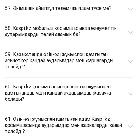
57. Әкімшілік айыппұл төлемі жылдам түсе ме?
58. Kaspi.kz мобильді қосымшасында әлеуметтік
аударымдарды төлей аламын ба?
59. Қазақстанда өзін-өзі жұмыспен қамтыған
зейнеткер қандай аударымдар мен жарналарды
төлейді?
60. Kaspi.kz қосымшасында өзін-өзі жұмыспен
қамтығандар үшін қандай аударымдар жасауға
болады?
61. Өзін-өзі жұмыспен қамтыған адам Kaspi.kz
қосымшасында аударымдар мен жарналарды қалай
төлейді?