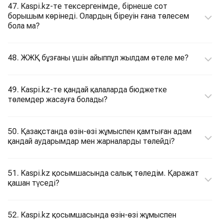
47. Kaspi.kz-те тексергенімде, бірнеше сот
борышым көрінеді. Олардың біреуін ғана төлесем
бола ма?
48. ЖЖҚ бұзғаны үшін айыппұл жылдам өтеле ме?
49. Kaspi.kz-те қандай қалаларда бюджетке
төлемдер жасауға болады?
50. Қазақстанда өзін-өзі жұмыспен қамтыған адам
қандай аударымдар мен жарналарды төлейді?
51. Kaspi.kz қосымшасында салық төледім. Қаражат
қашан түседі?
52. Kaspi.kz қосымшасында өзін-өзі жұмыспен