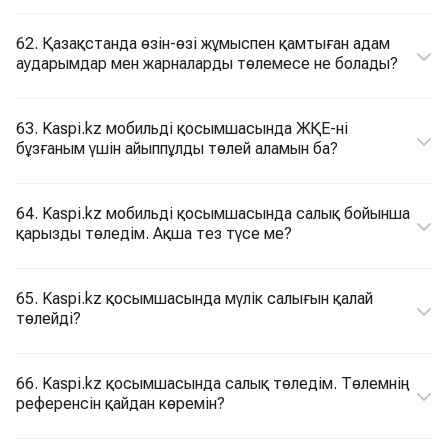
62. Қазақстанда өзін-өзі жұмыспен қамтыған адам
аударымдар мен жарналарды төлемесе не болады?
63. Kaspi.kz мобильді қосымшасында ЖҚЕ-ні
бұзғаным үшін айыппұлды төлей аламын ба?
64. Kaspi.kz мобильді қосымшасында салық бойынша
қарызды төледім. Ақша тез түсе ме?
65. Kaspi.kz қосымшасында мүлік салығын қалай
төлейді?
66. Kaspi.kz қосымшасында салық төледім. Төлемнің
референсін қайдан көремін?