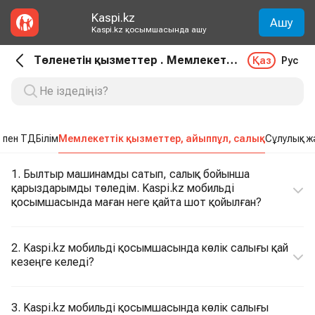
Kaspi.kz
Ашу
Kaspi.kz қосымшасында ашу
Төленетін қызметтер . Мемлекеттік қызметтер, айыппұл, салық
Қаз
Рус
 пен ТД
Білім
Мемлекеттік қызметтер, айыппұл, салық
Сұлулық ж
1. Былтыр машинамды сатып, салық бойынша
қарыздарымды төледім. Kaspi.kz мобильді
қосымшасында маған неге қайта шот қойылған?
2. Kaspi.kz мобильді қосымшасында көлік салығы қай
кезеңге келеді?
3. Kaspi.kz мобильді қосымшасында көлік салығы