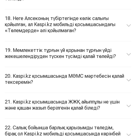
18. Неге Алсеконың түбіртегінде көлік салығы
қойылған, ал Kaspi.kz мобильді қосымшасындағы
«Төлемдерде» әлі қойылмаған?
19. Мемлекеттік тұрғын үй қорынан тұрғын үйді
жекешелендіруден түскен түсімді қалай төлейді?
20. Kaspi.kz қосымшасында МӘМС мәртебесін қалай
тексеремін?
21. Kaspi.kz қосымшасында ЖЖҚ айыппұлы не үшін
және қашан жазып берілгенін қалай біледі?
22. Салық бойынша барлық қарызымды төледім,
бірақ ол Kaspi.kz мобильді қосымшасында көрінбей