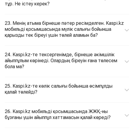
тұр. Не істеу керек?
23. Менің атыма бірнеше пәтер ресімделген. Kaspi.kz
мобильді қосымшасында мүлік салығы бойынша
қарызды тек біреуі үшін төлей аламын ба?
24. Kaspi.kz-те тексергенімде, бірнеше әкімшілік
айыппұлым көрінеді. Олардың біреуін ғана төлесем
бола ма?
25. Kaspi.kz-те көлік салығы бойынша өсімпұлды
қалай төлейді?
26. Kaspi.kz мобильді қосымшасында ЖЖҚ-ны
бұзғаны үшін айыппұл хаттамасын қалай көреді?