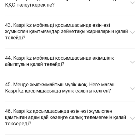
ҚҚС төлеуі керек пе?
43. Kaspi.kz мобильді қосымшасында өзін-өзі
жұмыспен қамтығандар зейнетақы жарналарын қалай
төлейді?
44. Kaspi.kz мобильді қосымшасында әкімшілік
айыппұлын қалай төлейді?
45. Менде жылжымайтын мүлік жоқ. Неге маған
Kaspi.kz қосымшасында мүлік салығы келген?
46. Kaspi.kz қосымшасында өзін-өзі жұмыспен
қамтыған адам қай кезеңге салық төлемегенін қалай
тексереді?