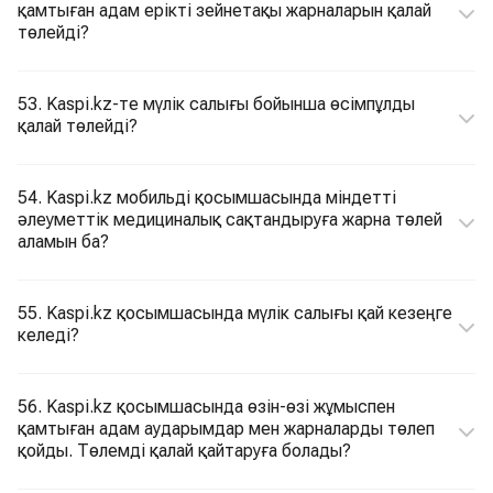
қамтыған адам ерікті зейнетақы жарналарын қалай
төлейді?
53. Kaspi.kz-те мүлік салығы бойынша өсімпұлды
қалай төлейді?
54. Kaspi.kz мобильді қосымшасында міндетті
әлеуметтік медициналық сақтандыруға жарна төлей
аламын ба?
55. Kaspi.kz қосымшасында мүлік салығы қай кезеңге
келеді?
56. Kaspi.kz қосымшасында өзін-өзі жұмыспен
қамтыған адам аударымдар мен жарналарды төлеп
қойды. Төлемді қалай қайтаруға болады?