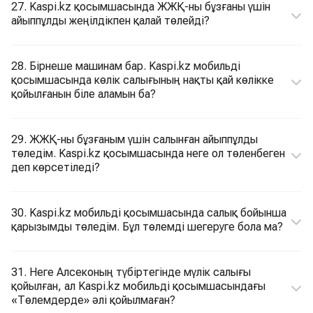
27. Kaspi.kz қосымшасында ЖЖҚ-ны бұзғаны үшін
айыппұлды жеңілдікпен қалай төлейді?
28. Бірнеше машинам бар. Kaspi.kz мобильді
қосымшасында көлік салығының нақты қай көлікке
қойылғанын біле аламын ба?
29. ЖЖҚ-ны бұзғаным үшін салынған айыппұлды
төледім. Kaspi.kz қосымшасында неге ол төленбеген
деп көрсетіледі?
30. Kaspi.kz мобильді қосымшасында салық бойынша
қарызымды төледім. Бұл төлемді шегеруге бола ма?
31. Неге Алсеконың түбіртегінде мүлік салығы
қойылған, ал Kaspi.kz мобильді қосымшасындағы
«Төлемдерде» әлі қойылмаған?