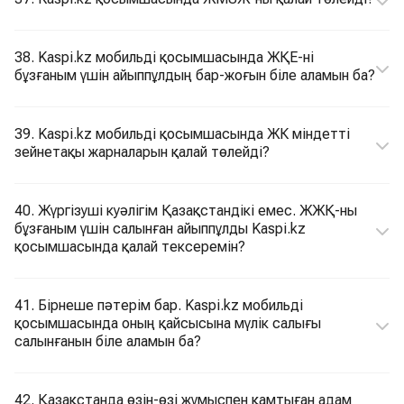
38. Kaspi.kz мобильді қосымшасында ЖҚЕ-ні
бұзғаным үшін айыппұлдың бар-жоғын біле аламын ба?
39. Kaspi.kz мобильді қосымшасында ЖК міндетті
зейнетақы жарналарын қалай төлейді?
40. Жүргізуші куәлігім Қазақстандікі емес. ЖЖҚ-ны
бұзғаным үшін салынған айыппұлды Kaspi.kz
қосымшасында қалай тексеремін?
41. Бірнеше пәтерім бар. Kaspi.kz мобильді
қосымшасында оның қайсысына мүлік салығы
салынғанын біле аламын ба?
42. Қазақстанда өзін-өзі жұмыспен қамтыған адам