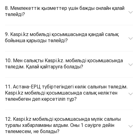
8. Мемлекеттік қызметтер үшін бажды онлайн қалай
төлейді?
9. Kaspi.kz мобильді қосымшасында қандай салық
бойынша қарызды төлейді?
10. Мен салықты Kaspi.kz. мобильді қосымшасында
төледім. Қалай қайтаруға болады?
11. Астана-ЕРЦ түбіртегіндегі көлік салығын төледім.
Kaspi.kz мобильді қосымшасында салық неліктен
төленбеген деп көрсетіліп тұр?
12. Kaspi.kz мобильді қосымшасында мүлік салығы
туралы хабарламаны алдым. Оны 1 сәуірге дейін
төлемесем, не болады?