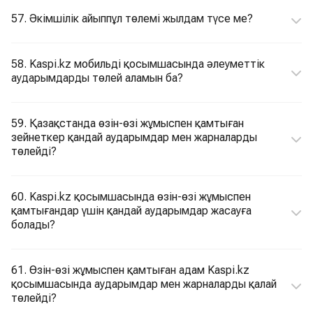
57. Әкімшілік айыппұл төлемі жылдам түсе ме?
58. Kaspi.kz мобильді қосымшасында әлеуметтік
аударымдарды төлей аламын ба?
59. Қазақстанда өзін-өзі жұмыспен қамтыған
зейнеткер қандай аударымдар мен жарналарды
төлейді?
60. Kaspi.kz қосымшасында өзін-өзі жұмыспен
қамтығандар үшін қандай аударымдар жасауға
болады?
61. Өзін-өзі жұмыспен қамтыған адам Kaspi.kz
қосымшасында аударымдар мен жарналарды қалай
төлейді?