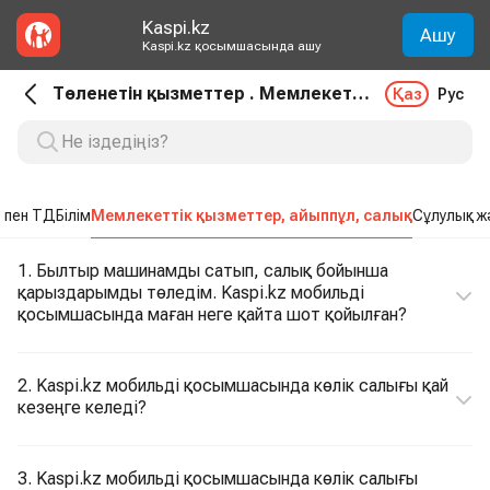
Kaspi.kz
Ашу
Kaspi.kz қосымшасында ашу
Төленетін қызметтер . Мемлекеттік қызметтер, айыппұл, салық
Қаз
Рус
 пен ТД
Білім
Мемлекеттік қызметтер, айыппұл, салық
Сұлулық ж
1. Былтыр машинамды сатып, салық бойынша
қарыздарымды төледім. Kaspi.kz мобильді
қосымшасында маған неге қайта шот қойылған?
2. Kaspi.kz мобильді қосымшасында көлік салығы қай
кезеңге келеді?
3. Kaspi.kz мобильді қосымшасында көлік салығы