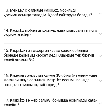
13. Мен мүлік салығын Kaspi.kz. мобильді
қосымшасында төледім. Қалай қайтаруға болады?
14. Kaspi.kz мобильді қосымшамда көлік салығы неге
көрсетілмейді?
15. Kaspi.kz-те тексерген кезде салық бойынша
бірнеше қарызым көрсетіледі. Олардың тек біреуін
төлей аламын ба?
16. Камераға жазылып қалған ЖЖҚ-ны бұзғаным үшін
маған айыппұл салынған. Kaspi.kz қосымшасында
оның хаттамасын қалай көреді?
17. Kaspi.kz-те жер салығы бойынша өсімпұлды қалай
төлейді?