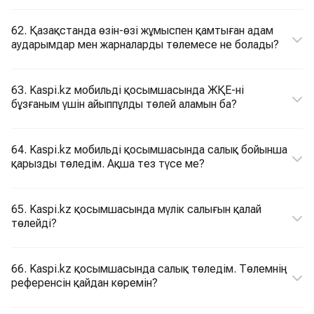
62. Қазақстанда өзін-өзі жұмыспен қамтыған адам
аударымдар мен жарналарды төлемесе не болады?
63. Kaspi.kz мобильді қосымшасында ЖҚЕ-ні
бұзғаным үшін айыппұлды төлей аламын ба?
64. Kaspi.kz мобильді қосымшасында салық бойынша
қарызды төледім. Ақша тез түсе ме?
65. Kaspi.kz қосымшасында мүлік салығын қалай
төлейді?
66. Kaspi.kz қосымшасында салық төледім. Төлемнің
референсін қайдан көремін?