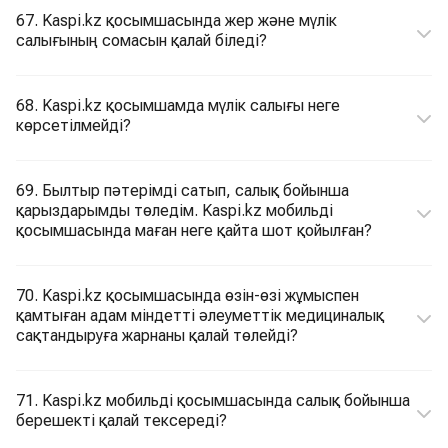
67. Kaspi.kz қосымшасында жер және мүлік
салығының сомасын қалай біледі?
68. Kaspi.kz қосымшамда мүлік салығы неге
көрсетілмейді?
69. Былтыр пәтерімді сатып, салық бойынша
қарыздарымды төледім. Kaspi.kz мобильді
қосымшасында маған неге қайта шот қойылған?
70. Kaspi.kz қосымшасында өзін-өзі жұмыспен
қамтыған адам міндетті әлеуметтік медициналық
сақтандыруға жарнаны қалай төлейді?
71. Kaspi.kz мобильді қосымшасында салық бойынша
берешекті қалай тексереді?