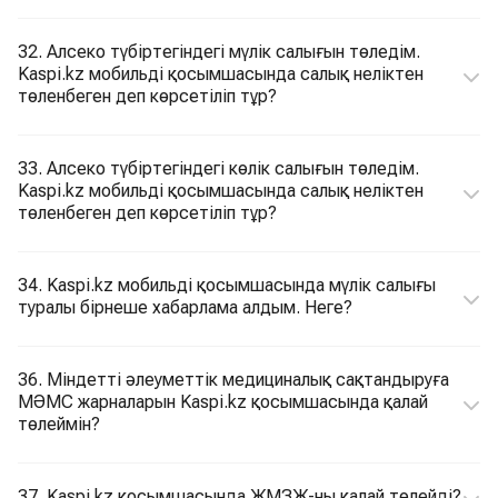
32. Алсеко түбіртегіндегі мүлік салығын төледім.
Kaspi.kz мобильді қосымшасында салық неліктен
төленбеген деп көрсетіліп тұр?
33. Алсеко түбіртегіндегі көлік салығын төледім.
Kaspi.kz мобильді қосымшасында салық неліктен
төленбеген деп көрсетіліп тұр?
34. Kaspi.kz мобильді қосымшасында мүлік салығы
туралы бірнеше хабарлама алдым. Неге?
36. Міндетті әлеуметтік медициналық сақтандыруға
МӘМС жарналарын Kaspi.kz қосымшасында қалай
төлеймін?
37. Kaspi.kz қосымшасында ЖМЗЖ-ны қалай төлейді?