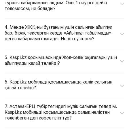
туралы хабарламаны алдым. Оны 1 сәуірге дейін
төлемесем, не болады?
4. Менде ЖҚҚ-ны бұзғаным үшін салынған айыппұл
бар, бірақ тексерген кезде «Айыппұл табылмады»
деген хабарлама шығады. Не істеу керек?
5. Kaspi.kz қосымшасында Жол-көлік оқиғалары үшін
айыппұлды қалай төлейді?
6. Kaspi.kz мобильді қосымшасында көлік салығын
қалай төлейді?
7. Астана-ЕРЦ түбіртегіндегі мүлік салығын төледім.
Kaspi.kz мобильді қосымшасында салық неліктен
төленбеген деп көрсетіліп тұр?