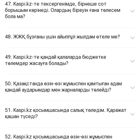
47. Kaspi.kz-те тексергенімде, бірнеше сот
борышым көрінеді. Олардың біреуін ғана төлесем
бола ма?
48. ЖЖҚ бұзғаны үшін айыппұл жылдам өтеле ме?
49. Kaspi.kz-те қандай қалаларда бюджетке
төлемдер жасауға болады?
50. Қазақстанда өзін-өзі жұмыспен қамтыған адам
қандай аударымдар мен жарналарды төлейді?
51. Kaspi.kz қосымшасында салық төледім. Қаражат
қашан түседі?
52. Kaspi.kz қосымшасында өзін-өзі жұмыспен