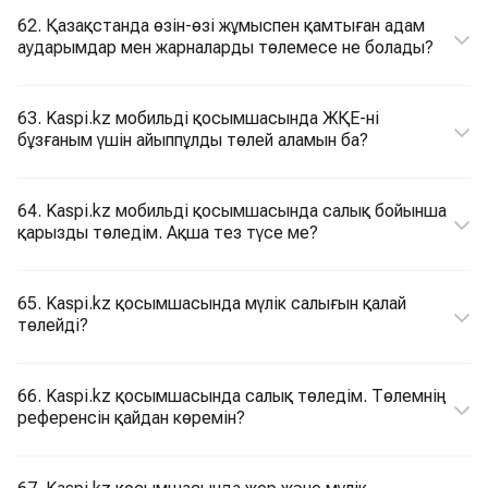
62. Қазақстанда өзін-өзі жұмыспен қамтыған адам
аударымдар мен жарналарды төлемесе не болады?
63. Kaspi.kz мобильді қосымшасында ЖҚЕ-ні
бұзғаным үшін айыппұлды төлей аламын ба?
64. Kaspi.kz мобильді қосымшасында салық бойынша
қарызды төледім. Ақша тез түсе ме?
65. Kaspi.kz қосымшасында мүлік салығын қалай
төлейді?
66. Kaspi.kz қосымшасында салық төледім. Төлемнің
референсін қайдан көремін?