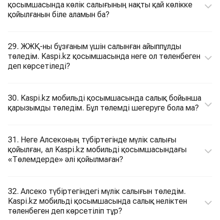
қосымшасында көлік салығының нақты қай көлікке
қойылғанын біле аламын ба?
29. ЖЖҚ-ны бұзғаным үшін салынған айыппұлды
төледім. Kaspi.kz қосымшасында неге ол төленбеген
деп көрсетіледі?
30. Kaspi.kz мобильді қосымшасында салық бойынша
қарызымды төледім. Бұл төлемді шегеруге бола ма?
31. Неге Алсеконың түбіртегінде мүлік салығы
қойылған, ал Kaspi.kz мобильді қосымшасындағы
«Төлемдерде» әлі қойылмаған?
32. Алсеко түбіртегіндегі мүлік салығын төледім.
Kaspi.kz мобильді қосымшасында салық неліктен
төленбеген деп көрсетіліп тұр?