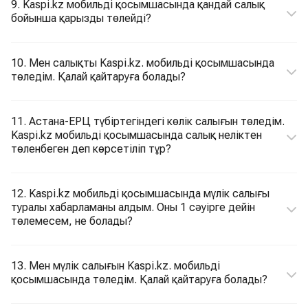
9. Kaspi.kz мобильді қосымшасында қандай салық
бойынша қарызды төлейді?
10. Мен салықты Kaspi.kz. мобильді қосымшасында
төледім. Қалай қайтаруға болады?
11. Астана-ЕРЦ түбіртегіндегі көлік салығын төледім.
Kaspi.kz мобильді қосымшасында салық неліктен
төленбеген деп көрсетіліп тұр?
12. Kaspi.kz мобильді қосымшасында мүлік салығы
туралы хабарламаны алдым. Оны 1 сәуірге дейін
төлемесем, не болады?
13. Мен мүлік салығын Kaspi.kz. мобильді
қосымшасында төледім. Қалай қайтаруға болады?