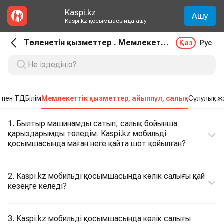
Kaspi.kz
Ашу
Kaspi.kz қосымшасында ашу
Төленетін қызметтер . Мемлекеттік қызметтер, айыппұл, салық
Қаз
Рус
 пен ТД
Білім
Мемлекеттік қызметтер, айыппұл, салық
Сұлулық ж
1. Былтыр машинамды сатып, салық бойынша
қарыздарымды төледім. Kaspi.kz мобильді
қосымшасында маған неге қайта шот қойылған?
2. Kaspi.kz мобильді қосымшасында көлік салығы қай
кезеңге келеді?
3. Kaspi.kz мобильді қосымшасында көлік салығы