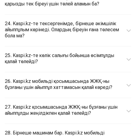
қарызды тек біреуі үшін төлей аламын ба?
24. Kaspi.kz-те тексергенімде, бірнеше әкімшілік
айыппұлым көрінеді. Олардың біреуін ғана төлесем
бола ма?
25. Kaspi.kz-те көлік салығы бойынша өсімпұлды
қалай төлейді?
26. Kaspi.kz мобильді қосымшасында ЖЖҚ-ны
бұзғаны үшін айыппұл хаттамасын қалай көреді?
27. Kaspi.kz қосымшасында ЖЖҚ-ны бұзғаны үшін
айыппұлды жеңілдікпен қалай төлейді?
28. Бірнеше машинам бар. Kaspi.kz мобильді