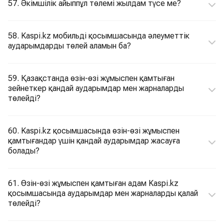
57. Әкімшілік айыппұл төлемі жылдам түсе ме?
58. Kaspi.kz мобильді қосымшасында әлеуметтік
аударымдарды төлей аламын ба?
59. Қазақстанда өзін-өзі жұмыспен қамтыған
зейнеткер қандай аударымдар мен жарналарды
төлейді?
60. Kaspi.kz қосымшасында өзін-өзі жұмыспен
қамтығандар үшін қандай аударымдар жасауға
болады?
61. Өзін-өзі жұмыспен қамтыған адам Kaspi.kz
қосымшасында аударымдар мен жарналарды қалай
төлейді?