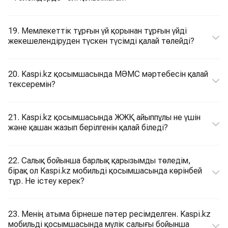
19. Мемлекеттік тұрғын үй қорынан тұрғын үйді
жекешелендіруден түскен түсімді қалай төлейді?
20. Kaspi.kz қосымшасында МӘМС мәртебесін қалай
тексеремін?
21. Kaspi.kz қосымшасында ЖЖҚ айыппұлы не үшін
және қашан жазып берілгенін қалай біледі?
22. Салық бойынша барлық қарызымды төледім,
бірақ ол Kaspi.kz мобильді қосымшасында көрінбей
тұр. Не істеу керек?
23. Менің атыма бірнеше пәтер ресімделген. Kaspi.kz
мобильді қосымшасында мүлік салығы бойынша