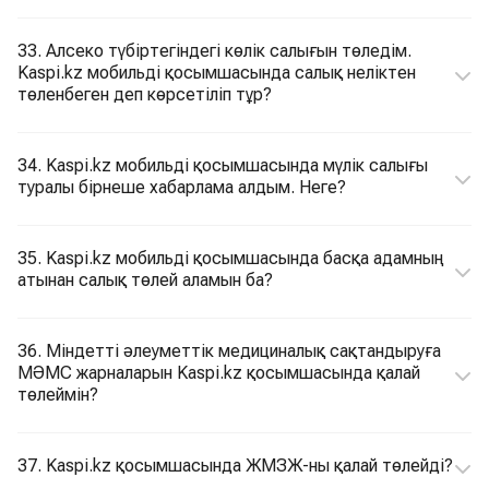
33. Алсеко түбіртегіндегі көлік салығын төледім.
Kaspi.kz мобильді қосымшасында салық неліктен
төленбеген деп көрсетіліп тұр?
34. Kaspi.kz мобильді қосымшасында мүлік салығы
туралы бірнеше хабарлама алдым. Неге?
35. Kaspi.kz мобильді қосымшасында басқа адамның
атынан салық төлей аламын ба?
36. Міндетті әлеуметтік медициналық сақтандыруға
МӘМС жарналарын Kaspi.kz қосымшасында қалай
төлеймін?
37. Kaspi.kz қосымшасында ЖМЗЖ-ны қалай төлейді?