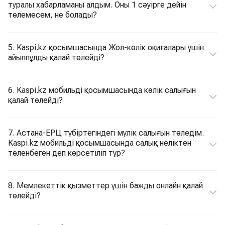
туралы хабарламаны алдым. Оны 1 сәуірге дейін
төлемесем, не болады?
5. Kaspi.kz қосымшасында Жол-көлік оқиғалары үшін
айыппұлды қалай төлейді?
6. Kaspi.kz мобильді қосымшасында көлік салығын
қалай төлейді?
7. Астана-ЕРЦ түбіртегіндегі мүлік салығын төледім.
Kaspi.kz мобильді қосымшасында салық неліктен
төленбеген деп көрсетіліп тұр?
8. Мемлекеттік қызметтер үшін бажды онлайн қалай
төлейді?