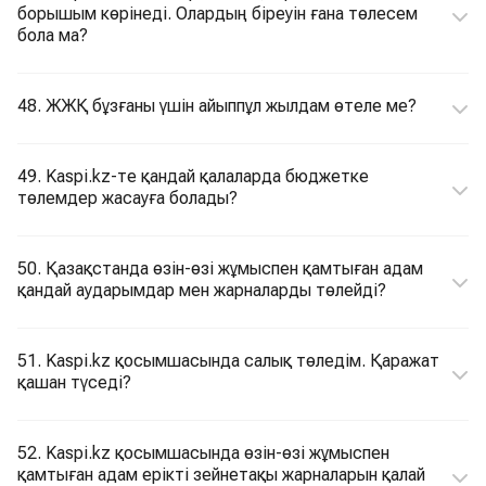
борышым көрінеді. Олардың біреуін ғана төлесем
бола ма?
48. ЖЖҚ бұзғаны үшін айыппұл жылдам өтеле ме?
49. Kaspi.kz-те қандай қалаларда бюджетке
төлемдер жасауға болады?
50. Қазақстанда өзін-өзі жұмыспен қамтыған адам
қандай аударымдар мен жарналарды төлейді?
51. Kaspi.kz қосымшасында салық төледім. Қаражат
қашан түседі?
52. Kaspi.kz қосымшасында өзін-өзі жұмыспен
қамтыған адам ерікті зейнетақы жарналарын қалай