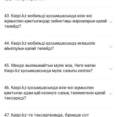
43. Kaspi.kz мобильді қосымшасында өзін-өзі
жұмыспен қамтығандар зейнетақы жарналарын қалай
төлейді?
44. Kaspi.kz мобильді қосымшасында әкімшілік
айыппұлын қалай төлейді?
45. Менде жылжымайтын мүлік жоқ. Неге маған
Kaspi.kz қосымшасында мүлік салығы келген?
46. Kaspi.kz қосымшасында өзін-өзі жұмыспен
қамтыған адам қай кезеңге салық төлемегенін қалай
тексереді?
47. Kaspi.kz-те тексергенімде, бірнеше сот