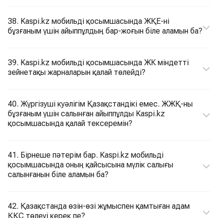
38. Kaspi.kz мобильді қосымшасында ЖҚЕ-ні
бұзғаным үшін айыппұлдың бар-жоғын біле аламын ба?
39. Kaspi.kz мобильді қосымшасында ЖК міндетті
зейнетақы жарналарын қалай төлейді?
40. Жүргізуші куәлігім Қазақстандікі емес. ЖЖҚ-ны
бұзғаным үшін салынған айыппұлды Kaspi.kz
қосымшасында қалай тексеремін?
41. Бірнеше пәтерім бар. Kaspi.kz мобильді
қосымшасында оның қайсысына мүлік салығы
салынғанын біле аламын ба?
42. Қазақстанда өзін-өзі жұмыспен қамтыған адам
ҚҚС төлеуі керек пе?