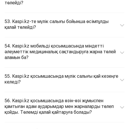
төлейді?
53. Kaspi.kz-те мүлік салығы бойынша өсімпұлды
қалай төлейді?
54. Kaspi.kz мобильді қосымшасында міндетті
әлеуметтік медициналық сақтандыруға жарна төлей
аламын ба?
55. Kaspi.kz қосымшасында мүлік салығы қай кезеңге
келеді?
56. Kaspi.kz қосымшасында өзін-өзі жұмыспен
қамтыған адам аударымдар мен жарналарды төлеп
қойды. Төлемді қалай қайтаруға болады?