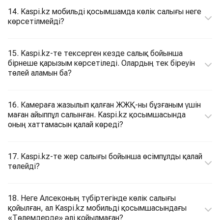
14. Kaspi.kz мобильді қосымшамда көлік салығы неге
көрсетілмейді?
15. Kaspi.kz-те тексерген кезде салық бойынша
бірнеше қарызым көрсетіледі. Олардың тек біреуін
төлей аламын ба?
16. Камераға жазылып қалған ЖЖҚ-ны бұзғаным үшін
маған айыппұл салынған. Kaspi.kz қосымшасында
оның хаттамасын қалай көреді?
17. Kaspi.kz-те жер салығы бойынша өсімпұлды қалай
төлейді?
18. Неге Алсеконың түбіртегінде көлік салығы
қойылған, ал Kaspi.kz мобильді қосымшасындағы
«Төлемдерде» әлі қойылмаған?