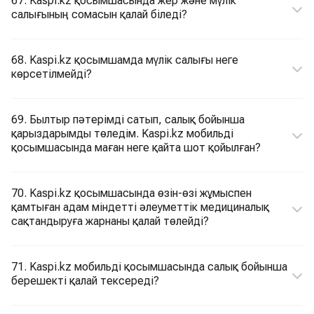
67. Kaspi.kz қосымшасында жер және мүлік
салығының сомасын қалай біледі?
68. Kaspi.kz қосымшамда мүлік салығы неге
көрсетілмейді?
69. Былтыр пәтерімді сатып, салық бойынша
қарыздарымды төледім. Kaspi.kz мобильді
қосымшасында маған неге қайта шот қойылған?
70. Kaspi.kz қосымшасында өзін-өзі жұмыспен
қамтыған адам міндетті әлеуметтік медициналық
сақтандыруға жарнаны қалай төлейді?
71. Kaspi.kz мобильді қосымшасында салық бойынша
берешекті қалай тексереді?