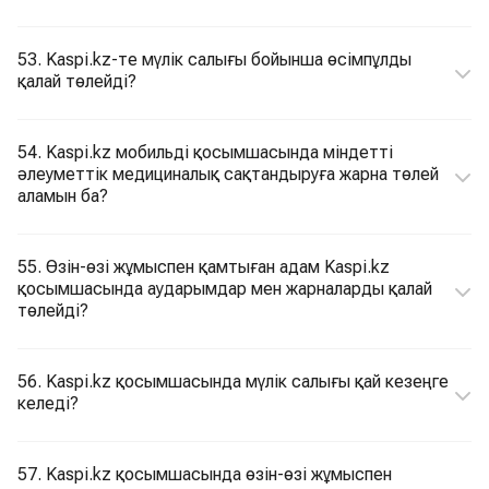
53. Kaspi.kz-те мүлік салығы бойынша өсімпұлды
қалай төлейді?
54. Kaspi.kz мобильді қосымшасында міндетті
әлеуметтік медициналық сақтандыруға жарна төлей
аламын ба?
55. Өзін-өзі жұмыспен қамтыған адам Kaspi.kz
қосымшасында аударымдар мен жарналарды қалай
төлейді?
56. Kaspi.kz қосымшасында мүлік салығы қай кезеңге
келеді?
57. Kaspi.kz қосымшасында өзін-өзі жұмыспен