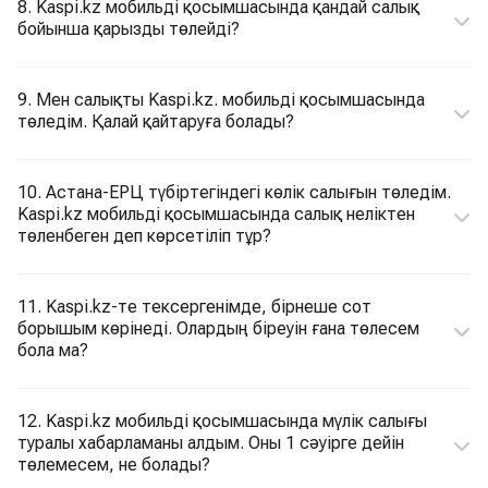
8. Kaspi.kz мобильді қосымшасында қандай салық
бойынша қарызды төлейді?
9. Мен салықты Kaspi.kz. мобильді қосымшасында
төледім. Қалай қайтаруға болады?
10. Астана-ЕРЦ түбіртегіндегі көлік салығын төледім.
Kaspi.kz мобильді қосымшасында салық неліктен
төленбеген деп көрсетіліп тұр?
11. Kaspi.kz-те тексергенімде, бірнеше сот
борышым көрінеді. Олардың біреуін ғана төлесем
бола ма?
12. Kaspi.kz мобильді қосымшасында мүлік салығы
туралы хабарламаны алдым. Оны 1 сәуірге дейін
төлемесем, не болады?