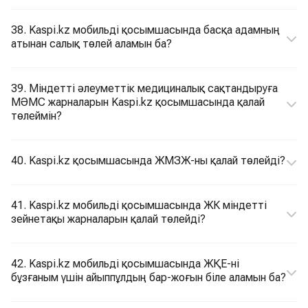
38. Kaspi.kz мобильді қосымшасында басқа адамның
атынан салық төлей аламын ба?
39. Міндетті әлеуметтік медициналық сақтандыруға
МӘМС жарналарын Kaspi.kz қосымшасында қалай
төлеймін?
40. Kaspi.kz қосымшасында ЖМЗЖ-ны қалай төлейді?
41. Kaspi.kz мобильді қосымшасында ЖК міндетті
зейнетақы жарналарын қалай төлейді?
42. Kaspi.kz мобильді қосымшасында ЖҚЕ-ні
бұзғаным үшін айыппұлдың бар-жоғын біле аламын ба?