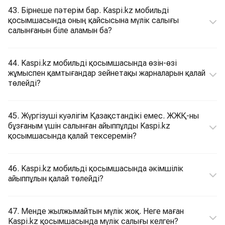
43. Бірнеше пәтерім бар. Kaspi.kz мобильді
қосымшасында оның қайсысына мүлік салығы
салынғанын біле аламын ба?
44. Kaspi.kz мобильді қосымшасында өзін-өзі
жұмыспен қамтығандар зейнетақы жарналарын қалай
төлейді?
45. Жүргізуші куәлігім Қазақстандікі емес. ЖЖҚ-ны
бұзғаным үшін салынған айыппұлды Kaspi.kz
қосымшасында қалай тексеремін?
46. Kaspi.kz мобильді қосымшасында әкімшілік
айыппұлын қалай төлейді?
47. Менде жылжымайтын мүлік жоқ. Неге маған
Kaspi.kz қосымшасында мүлік салығы келген?