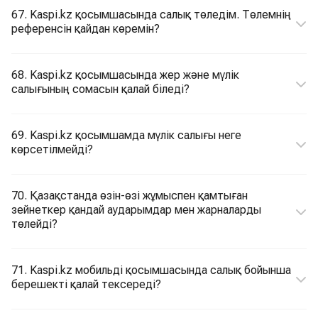
67. Kaspi.kz қосымшасында салық төледім. Төлемнің
референсін қайдан көремін?
68. Kaspi.kz қосымшасында жер және мүлік
салығының сомасын қалай біледі?
69. Kaspi.kz қосымшамда мүлік салығы неге
көрсетілмейді?
70. Қазақстанда өзін-өзі жұмыспен қамтыған
зейнеткер қандай аударымдар мен жарналарды
төлейді?
71. Kaspi.kz мобильді қосымшасында салық бойынша
берешекті қалай тексереді?