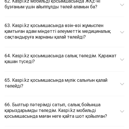
62. Kaspi.kz мобильді қосымшасында ЖҚЕ-ні
бұзғаным үшін айыппұлды төлей аламын ба?
63. Kaspi.kz қосымшасында өзін-өзі жұмыспен
қамтыған адам міндетті әлеуметтік медициналық
сақтандыруға жарнаны қалай төлейді?
64. Kaspi.kz қосымшасында салық төледім. Қаражат
қашан түседі?
65. Kaspi.kz қосымшасында мүлік салығын қалай
төлейді?
66. Былтыр пәтерімді сатып, салық бойынша
қарыздарымды төледім. Kaspi.kz мобильді
қосымшасында маған неге қайта шот қойылған?