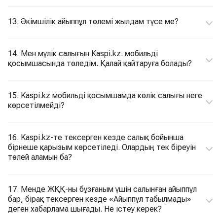
13. Әкімшілік айыппұл төлемі жылдам түсе ме?
14. Мен мүлік салығын Kaspi.kz. мобильді
қосымшасында төледім. Қалай қайтаруға болады?
15. Kaspi.kz мобильді қосымшамда көлік салығы неге
көрсетілмейді?
16. Kaspi.kz-те тексерген кезде салық бойынша
бірнеше қарызым көрсетіледі. Олардың тек біреуін
төлей аламын ба?
17. Менде ЖҚҚ-ны бұзғаным үшін салынған айыппұл
бар, бірақ тексерген кезде «Айыппұл табылмады»
деген хабарлама шығады. Не істеу керек?