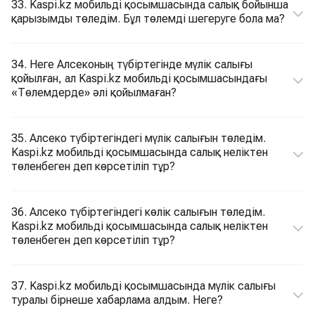
33. Kaspi.kz мобильді қосымшасында салық бойынша
қарызымды төледім. Бұл төлемді шегеруге бола ма?
34. Неге Алсеконың түбіртегінде мүлік салығы
қойылған, ал Kaspi.kz мобильді қосымшасындағы
«Төлемдерде» әлі қойылмаған?
35. Алсеко түбіртегіндегі мүлік салығын төледім.
Kaspi.kz мобильді қосымшасында салық неліктен
төленбеген деп көрсетіліп тұр?
36. Алсеко түбіртегіндегі көлік салығын төледім.
Kaspi.kz мобильді қосымшасында салық неліктен
төленбеген деп көрсетіліп тұр?
37. Kaspi.kz мобильді қосымшасында мүлік салығы
туралы бірнеше хабарлама алдым. Неге?