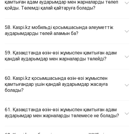
қамтыған адам аударымдар мен жарналарды төлеп
қойды. Төлемді қалай қайтаруға болады?
58. Kaspi.kz мобильді қосымшасында әлеуметтік
аударымдарды төлей аламын ба?
59. Қазақстанда өзін-өзі жұмыспен қамтыған адам
қандай аударымдар мен жарналарды төлейді?
60. Kaspi.kz қосымшасында өзін-өзі жұмыспен
қамтығандар үшін қандай аударымдар жасауға
болады?
61. Қазақстанда өзін-өзі жұмыспен қамтыған адам
аударымдар мен жарналарды төлемесе не болады?