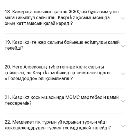
18. Камераға жазылып қалған ЖЖҚ-ны бұзғаным үшін
маған айыппұл салынған. Kaspi.kz қосымшасында
оның хаттамасын қалай көреді?
19. Kaspi.kz-те жер салығы бойынша өсімпұлды қалай
төлейді?
20. Неге Алсеконың түбіртегінде көлік салығы
қойылған, ал Kaspi.kz мобильді қосымшасындағы
«Төлемдерде» әлі қойылмаған?
21. Kaspi.kz қосымшасында МӘМС мәртебесін қалай
тексеремін?
22. Мемлекеттік тұрғын үй қорынан тұрғын үйді
жекешелендіруден түскен түсімді қалай төлейді?