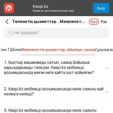
Kaspi.kz
Ашу
Kaspi.kz қосымшасында ашу
Төленетін қызметтер . Мемлекеттік қызметтер, айыппұл, салық
Қаз
Рус
 пен ТД
Білім
Мемлекеттік қызметтер, айыппұл, салық
Сұлулық ж
1. Былтыр машинамды сатып, салық бойынша
қарыздарымды төледім. Kaspi.kz мобильді
қосымшасында маған неге қайта шот қойылған?
2. Kaspi.kz мобильді қосымшасында көлік салығы қай
кезеңге келеді?
3. Kaspi.kz мобильді қосымшасында көлік салығы