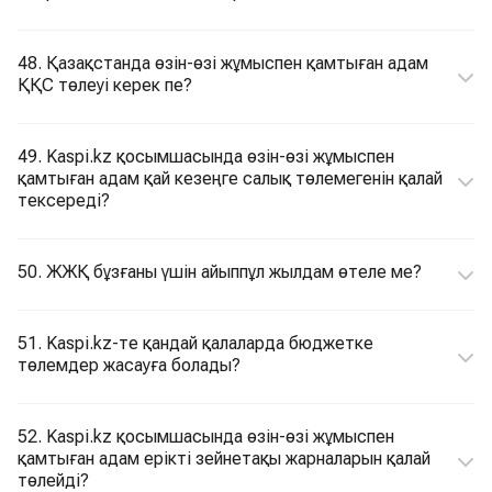
48. Қазақстанда өзін-өзі жұмыспен қамтыған адам
ҚҚС төлеуі керек пе?
49. Kaspi.kz қосымшасында өзін-өзі жұмыспен
қамтыған адам қай кезеңге салық төлемегенін қалай
тексереді?
50. ЖЖҚ бұзғаны үшін айыппұл жылдам өтеле ме?
51. Kaspi.kz-те қандай қалаларда бюджетке
төлемдер жасауға болады?
52. Kaspi.kz қосымшасында өзін-өзі жұмыспен
қамтыған адам ерікті зейнетақы жарналарын қалай
төлейді?