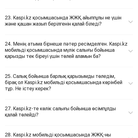
23. Kaspi.kz қосымшасында ЖЖҚ айыппұлы не үшін
және қашан жазып берілгенін қалай біледі?
24. Менің атыма бірнеше пәтер ресімделген. Kaspi.kz
мобильді қосымшасында мүлік салығы бойынша
қарызды тек біреуі үшін төлей аламын ба?
25. Салық бойынша барлық қарызымды төледім,
бірақ ол Kaspi.kz мобильді қосымшасында көрінбей
тұр. Не істеу керек?
27. Kaspi.kz-те көлік салығы бойынша өсімпұлды
қалай төлейді?
28. Kaspi.kz мобильді қосымшасында ЖЖҚ-ны