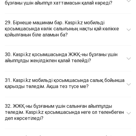
бұзғаны үшін айыппұл хаттамасын қалай көреді?
29. Бірнеше машинам бар. Kaspi.kz мобильді
қосымшасында көлік салығының нақты қай көлікке
қойылғанын біле аламын ба?
30. Kaspi.kz қосымшасында ЖЖҚ-ны бұзғаны үшін
айыппұлды жеңілдікпен қалай төлейді?
31. Kaspi.kz мобильді қосымшасында салық бойынша
қарызды төледім. Ақша тез түсе ме?
32. ЖЖҚ-ны бұзғаным үшін салынған айыппұлды
төледім. Kaspi.kz қосымшасында неге ол төленбеген
деп көрсетіледі?