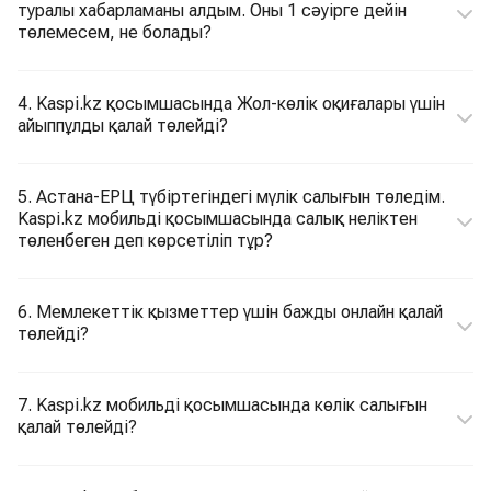
туралы хабарламаны алдым. Оны 1 сәуірге дейін
төлемесем, не болады?
4. Kaspi.kz қосымшасында Жол-көлік оқиғалары үшін
айыппұлды қалай төлейді?
5. Астана-ЕРЦ түбіртегіндегі мүлік салығын төледім.
Kaspi.kz мобильді қосымшасында салық неліктен
төленбеген деп көрсетіліп тұр?
6. Мемлекеттік қызметтер үшін бажды онлайн қалай
төлейді?
7. Kaspi.kz мобильді қосымшасында көлік салығын
қалай төлейді?