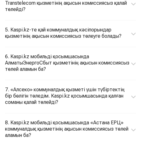
Transtelecom қызметінің ақысын комиссиясыз қалай
төлейді?
5. Kaspi.kz-те қай коммуналдық кәсіпорындар
қызметінің ақысын комиссиясыз төлеуге болады?
6. Kaspi.kz мобильді қосымшасында
АлматыЭнергоСбыт қызметінің ақысын комиссиясыз
төлей аламын ба?
7. «Алсеко» коммуналдық қызметі үшін түбіртектің
бір бөлігін төледім. Kaspi.kz қосымшасында қалған
соманы қалай төлейді?
8. Kaspi.kz мобильді қосымшасында «Астана ЕРЦ»
коммуналдық қызметінің ақысын комиссиясыз төлей
аламын ба?