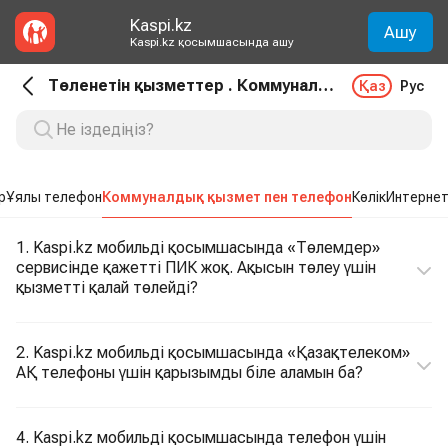
Kaspi.kz
Ашу
Kaspi.kz қосымшасында ашу
Төленетін қызметтер . Коммуналдық қызмет пен телефон
Қаз
Рус
р
Ұялы телефон
Коммуналдық қызмет пен телефон
Көлік
Интернет
1. Kaspi.kz мобильді қосымшасында «Төлемдер»
сервисінде қажетті ПИК жоқ. Ақысын төлеу үшін
қызметті қалай төлейді?
2. Kaspi.kz мобильді қосымшасында «Қазақтелеком»
АҚ телефоны үшін қарызымды біле аламын ба?
4. Kaspi.kz мобильді қосымшасында телефон үшін