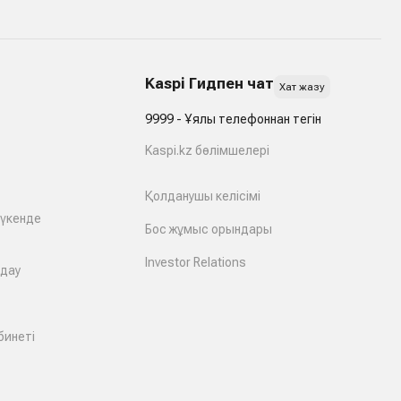
Kaspi Гидпен чат
Хат жазу
9999 - Ұялы телефоннан тегін
Kaspi.kz бөлімшелері
Қолданушы келісімі
дүкенде
Бос жұмыс орындары
Investor Relations
лдау
бинеті