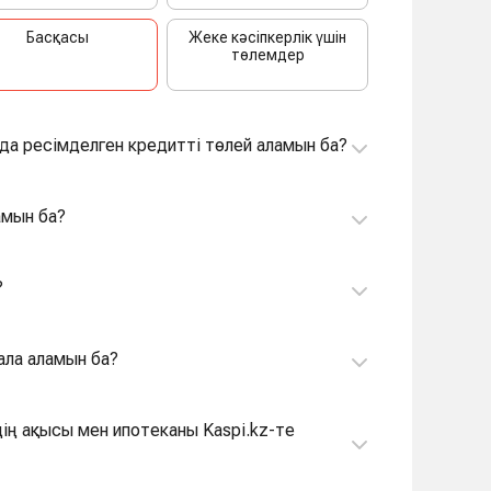
Басқасы
Жеке кәсіпкерлік үшін
төлемдер
а ресімделген кредитті төлей аламын ба?
амын ба?
?
ала аламын ба?
дің ақысы мен ипотеканы Kaspi.kz-те