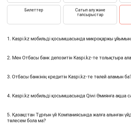
Билеттер
Сатып алу және
тапсырыстар
1. Kaspi.kz мобильді қосымшасында микроқаржы ұйымынд
2. Мен Отбасы банк депозитін Kaspi.kz-те толықтыра ал
3. Отбасы банкінің кредитін Kaspi.kz-те төлей аламын ба
4. Kaspi.kz мобильді қосымшасында Qiwi Әмиянға ақша с
5. Қазақстан Тұрғын үй Компаниясында жалға алынған үй
төлесем бола ма?