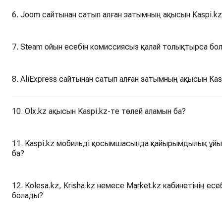
6. Joom сайтынан сатып алған затымның ақысын Kaspi.kz
7. Steam ойын есебін комиссиясыз қалай толықтырса бо
8. AliExpress сайтынан сатып алған затымның ақысын Kas
10. Olx.kz ақысын Kaspi.kz-те төлей аламын ба?
11. Kaspi.kz мобильді қосымшасында қайырымдылық ұ
ба?
12. Kolesa.kz, Krisha.kz немесе Market.kz кабинетінің е
болады?