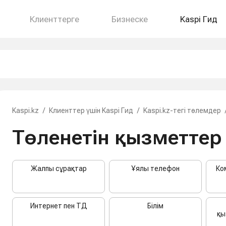
Клиенттерге
Бизнеске
Kaspi Гид
Kaspi.kz
/
Клиенттер үшін Kaspi Гид
/
Kaspi.kz-тегі төлемдер
Төленетін қызметтер
Жалпы сұрақтар
Ұялы телефон
Ко
Интернет пен ТД
Білім
қы