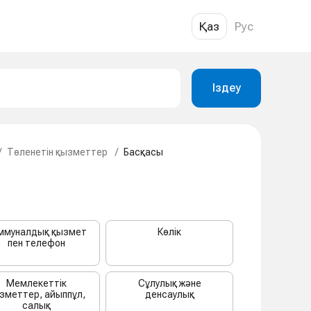
Қаз
Рус
Іздеу
/
Төленетін қызметтер
/
Басқасы
ммуналдық қызмет
Көлік
пен телефон
Мемлекеттік
Сұлулық және
зметтер, айыппұл,
денсаулық
салық