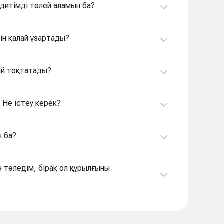
дитімді төлей аламын ба?
ін қалай ұзартады?
ай тоқтатады?
 Не істеу керек?
н ба?
н төледім, бірақ ол құрылғыны