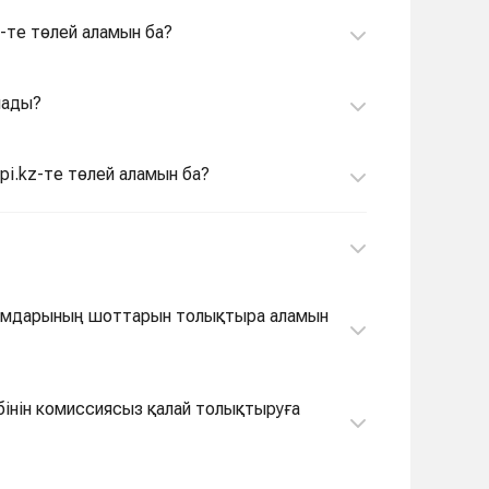
-те төлей аламын ба?
лады?
pi.kz-те төлей аламын ба?
йымдарының шоттарын толықтыра аламын
себінін комиссиясыз қалай толықтыруға