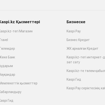
Kaspi.kz Қызметтері
Бизнеске
Kaspi.kz-тегі Магазин
Kaspi Pay
Travel
Бизнес Кредит
Төлемдер
ЖК арналған Кредит
Жеке Банк
Kaspi.kz-тегі интернет-
зат сату
Аударым
Kaspi.kz-те төлем қабы
Науқандар
Kaspi Гид
Мемлекеттік қызметтер
Kaspi Pay серіктесінің ка
Хабарландыру
Kaspi Гид