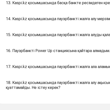
13. Kaspi.kz қосымшасында басқа банкте ресімдеген кре
14. Kaspi.kz қосымшасында пауэрбанкті жалға алу мерзім
15. Kaspi.kz қосымшасында пауэрбанкті жалға алуды қал
16. Пауэрбанкті Power Up станциясына қайтара алмадым.
17. Kaspi.kz қосымшасында пауэрбанкті жалға ала аламы
18. Kaspi.kz қосымшасында пауэрбанкті жалға алу ақысы
қуаттамайды. Не істеу керек?