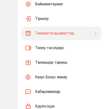
Бейнематериал
Тіркелу
Төленетін қызметтер
Төлеу тәсілдері
Төлемдер тарихы
Kaspi Бонус жинау
Хабарламалар
Қауіпсіздік