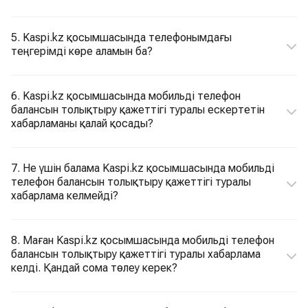
5. Kaspi.kz қосымшасында телефонымдағы
теңгерімді көре аламын ба?
6. Kaspi.kz қосымшасында мобильді телефон
балансын толықтыру қажеттігі туралы ескертетін
хабарламаны қалай қосады?
7. Не үшін балама Kaspi.kz қосымшасында мобильді
телефон балансын толықтыру қажеттігі туралы
хабарлама келмейді?
8. Маған Kaspi.kz қосымшасында мобильді телефон
балансын толықтыру қажеттігі туралы хабарлама
келді. Қандай сома төлеу керек?