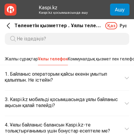
Kaspi.kz
Ашу
Kaspi.kz қосымшасында ашу
Төленетін қызметтер . Ұялы телефон
Қаз
Рус
Жалпы сұрақтар
Ұялы телефон
Коммуналдық қызмет пен телеф
1. Байланыс операторым қайсы екенін ұмытып
қалыппын. Не істейін?
3. Kaspi.kz мобильді қосымшасында ұялы байланыс
ақысын қалай төлейді?
4. Ұялы байланыс балансын Kaspi.kz-те
толықтырғанымыз үшін бонустар есептеле ме?