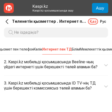
Kaspi.kz
Ашу
Kaspi.kz қосымшасында ашу
Төленетін қызметтер . Интернет пен ТД
Қаз
Рус
қызмет пен телефон
Көлік
Интернет пен ТД
Білім
Мемлекеттік қызме
2. Kaspi.kz мобильді қосымшасында Beeline-ның
үйдегі интернеті үшін берешекті төлей аламын ба?
3. Kaspi.kz мобильді қосымшасында ID TV-нің ТД
үшін берешекті комиссиясыз төлей аламын ба?