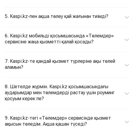
5. Kaspi.kz-пен ақша төлеу қай жағынан тиімді?
6. Kaspi.kz мобильді қосымшасында «Төлемдер»
сервисіне жаңа қызметті қалай қосады?
7. Kaspi.kz-те қандай қызмет түрлеріне ақы төлей
аламын?
8. Шетелде жүрмін. Kaspi.kz қосымшасындағы
аударымдар мен төлемдерді растау үшін роуминг
қосуым керек пе?
9. Kaspi.kz-тегі «Төлемдер» сервисінде қызмет
ақысын төледім. Ақша қашан түседі?