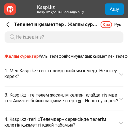
Kaspi.kz
Ашу
Kaspi.kz қосымшасында ашу
Төленетін қызметтер . Жалпы сұрақтар
Қаз
Рус
Жалпы сұрақтар
Ұялы телефон
Коммуналдық қызмет пен телеф
1. Мен Kaspi.kz-тегі төлемді жойғым келеді. Не істеу
керек?
3. Kaspi.kz -те төлем жасағым келген, алайда тізімде
тек Алматы бойынша қызметтер тұр. Не істеу керек?
4. Kaspi.kz-тегі «Төлемдер» сервисінде төлегім
келетін қызметті қалай табамын?