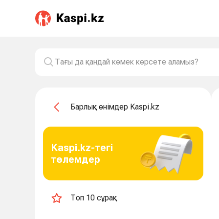
Барлық өнімдер Kaspi.kz
Kaspi.kz-тегі
төлемдер
Топ 10 сұрақ