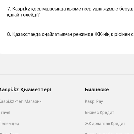
7. Kaspi.kz қосымшасында қызметкер үшін жұмыс беруші
қалай төлейді?
8. Қазақстанда оңайлатылған режимде ЖК-нің кірісінен 
Kaspi.kz Қызметтері
Бизнеске
Kaspi.kz-тегі Магазин
Kaspi Pay
Travel
Бизнес Кредит
Төлемдер
ЖК арналған Кредит