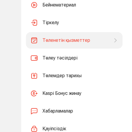
Бейнематериал
Тіркелу
Төленетін қызметтер
Төлеу тәсілдері
Төлемдер тарихы
Kaspi Бонус жинау
Хабарламалар
Қауіпсіздік