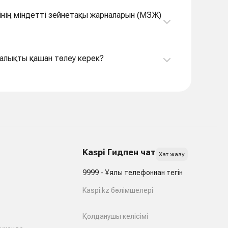
нің міндетті зейнетақы жарналарын (МЗЖ)
салықты қашан төлеу керек?
Kaspi Гидпен чат
Хат жазу
9999 - Ұялы телефоннан тегін
Kaspi.kz бөлімшелері
Қолданушы келісімі