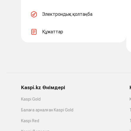
Электрондық қолтаңба
Құжаттар
Kaspi.kz Өнімдері
Kaspi Gold
Балаға арналған Kaspi Gold
Kaspi Red