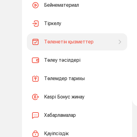
Бейнематериал
Тіркелу
Төленетін қызметтер
Төлеу тәсілдері
Төлемдер тарихы
Kaspi Бонус жинау
Хабарламалар
Қауіпсіздік