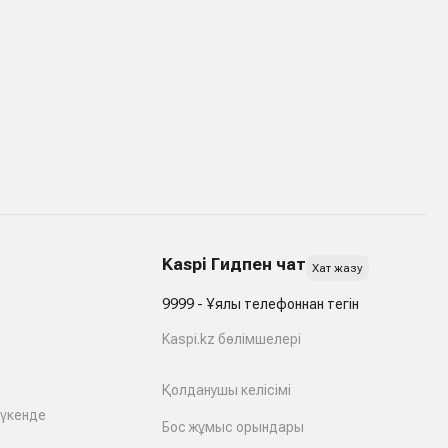
Kaspi Гидпен чат
Хат жазу
9999 - Ұялы телефоннан тегін
Kaspi.kz бөлімшелері
Қолданушы келісімі
дүкенде
Бос жұмыс орындары