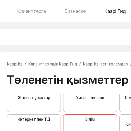
Клиенттерге
Бизнеске
Kaspi Гид
Kaspi.kz
/
Клиенттер үшін Kaspi Гид
/
Kaspi.kz-тегі төлемдер
Төленетін қызметтер
Жалпы сұрақтар
Ұялы телефон
Ко
Интернет пен ТД
Білім
қы