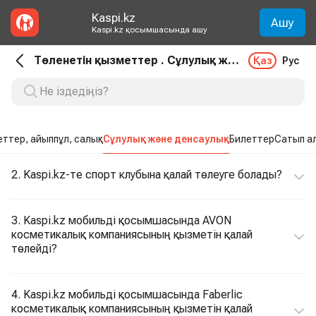
Kaspi.kz
Ашу
Kaspi.kz қосымшасында ашу
Төленетін қызметтер . Сұлулық және денсаулық
Қаз
Рус
ттер, айыппұл, салық
Сұлулық және денсаулық
Билеттер
Сатып а
2. Kaspi.kz-те спорт клубына қалай төлеуге болады?
3. Kaspi.kz мобильді қосымшасында AVON
косметикалық компаниясының қызметін қалай
төлейді?
4. Kaspi.kz мобильді қосымшасында Faberlic
косметикалық компаниясының қызметін қалай