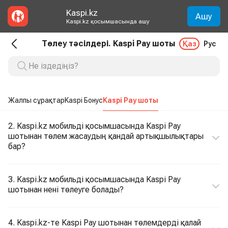
Kaspi.kz
Ашу
Kaspi.kz қосымшасында ашу
Төлеу тәсілдері. Kaspi Pay шоты
Қаз
Рус
Жалпы сұрақтар
Kaspi Бонус
Kaspi Pay шоты
2. Kaspi.kz мобильді қосымшасында Kaspi Pay
шотынан төлем жасаудың қандай артықшылықтары
бар?
3. Kaspi.kz мобильді қосымшасында Kaspi Pay
шотынан нені төлеуге болады?
4. Kaspi.kz-те Kaspi Pay шотынан төлемдерді қалай