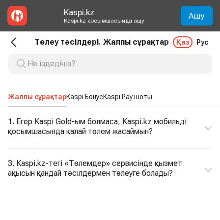
Kaspi.kz
Ашу
Kaspi.kz қосымшасында ашу
Төлеу тәсілдері. Жалпы сұрақтар
Қаз
Рус
Жалпы сұрақтар
Kaspi Бонус
Kaspi Pay шоты
1. Егер Kaspi Gold-ым болмаса, Kaspi.kz мобильді
қосымшасында қалай төлем жасаймын?
3. Kaspi.kz-тегі «Төлемдер» сервисінде қызмет
ақысын қандай тәсілдермен төлеуге болады?