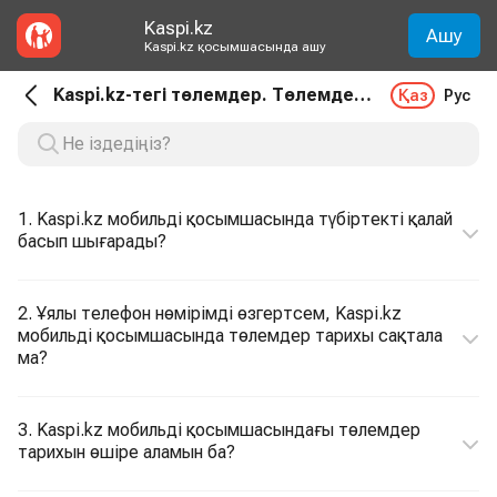
Kaspi.kz
Ашу
Kaspi.kz қосымшасында ашу
Kaspi.kz-тегі төлемдер. Төлемдер тарихы
Қаз
Рус
1. Kaspi.kz мобильді қосымшасында түбіртекті қалай
басып шығарады?
2. Ұялы телефон нөмірімді өзгертсем, Kaspi.kz
мобильді қосымшасында төлемдер тарихы сақтала
ма?
3. Kaspi.kz мобильді қосымшасындағы төлемдер
тарихын өшіре аламын ба?