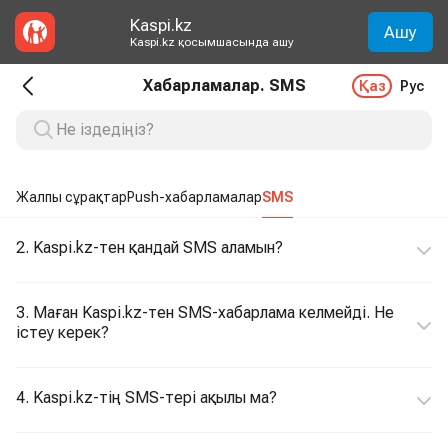
Kaspi.kz
Ашу
Kaspi.kz қосымшасында ашу
Хабарламалар. SMS
Қаз
Рус
Жалпы сұрақтар
Push-хабарламалар
SMS
2. Kaspi.kz-тен қандай SMS аламын?
3. Маған Kaspi.kz-тен SMS-хабарлама келмейді. Не
істеу керек?
4. Kaspi.kz-тің SMS-тері ақылы ма?