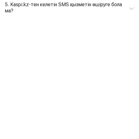
5. Kaspi.kz-тен келетін SMS қызметін өшіруге бола
ма?