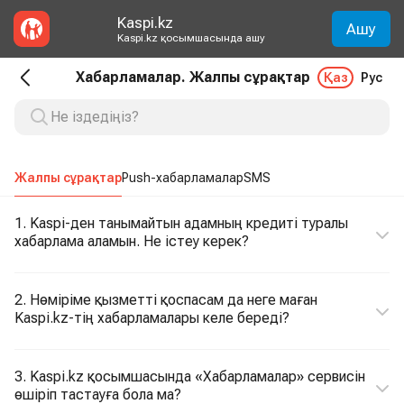
Kaspi.kz
Ашу
Kaspi.kz қосымшасында ашу
Хабарламалар. Жалпы сұрақтар
Қаз
Рус
Жалпы сұрақтар
Push-хабарламалар
SMS
1. Kaspi-ден танымайтын адамның кредиті туралы
хабарлама аламын. Не істеу керек?
2. Нөміріме қызметті қоспасам да неге маған
Kaspi.kz-тің хабарламалары келе береді?
3. Kaspi.kz қосымшасында «Хабарламалар» сервисін
өшіріп тастауға бола ма?