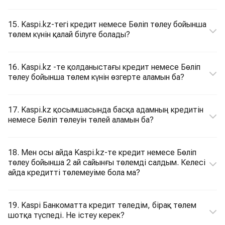
15. Kaspi.kz-тегі кредит немесе Бөліп төлеу бойынша
төлем күнін қалай білуге болады?
16. Kaspi.kz -те қолданыстағы кредит немесе Бөліп
төлеу бойынша төлем күнін өзгерте аламын ба?
17. Kaspi.kz қосымшасында басқа адамның кредитін
немесе Бөліп төлеуін төлей аламын ба?
18. Мен осы айда Kaspi.kz-те кредит немесе Бөліп
төлеу бойынша 2 ай сайынғы төлемді салдым. Келесі
айда кредитті төлемеуіме бола ма?
19. Kaspi Банкоматта кредит төледім, бірақ төлем
шотқа түспеді. Не істеу керек?