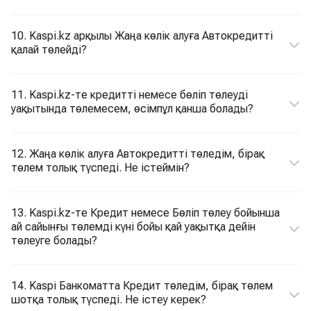
10. Kaspi.kz арқылы Жаңа көлік алуға Автокредитті
қалай төлейді?
11. Kaspi.kz-те кредитті немесе бөліп төлеуді
уақытында төлемесем, өсімпұл қанша болады?
12. Жаңа көлік алуға Автокредитті төледім, бірақ
төлем толық түспеді. Не істеймін?
13. Kaspi.kz-те Кредит немесе Бөліп төлеу бойынша
ай сайынғы төлемді күні бойы қай уақытқа дейін
төлеуге болады?
14. Kaspi Банкоматта Кредит төледім, бірақ төлем
шотқа толық түспеді. Не істеу керек?