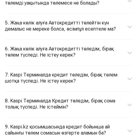
төлемді уақытында төлемесе не болады?
5. Жаңа көлік алуға Автокредитті төлейтін күн
демалыс не мереке болса, өсімпұл есептеле ма?
6. Жаңа көлік алуға Автокредитті төледім, бірақ
төлем түспеді. Не істеу керек?
7. Kaspi Терминалда кредит төледім, бірақ төлем
шотқа түспеді. Не істеу керек?
8. Kaspi Терминалда Кредит төледім, бірақ сома
толық түспеді. Не істеймін?
9. Kaspi.kz қосымшасында кредит бойынша ай
сайынғы төлем сомасын өзгерте аламын ба?