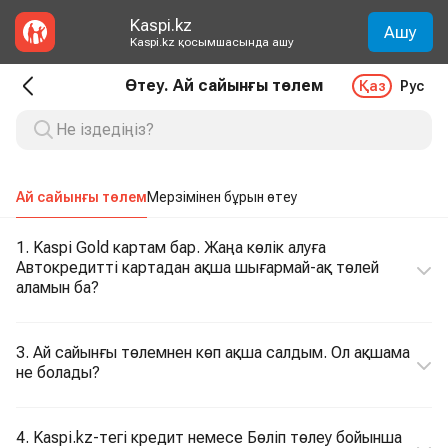
Kaspi.kz
Ашу
Kaspi.kz қосымшасында ашу
Өтеу. Ай сайынғы төлем
Қаз
Рус
Ай сайынғы төлем
Мерзімінен бұрын өтеу
1. Kaspi Gold картам бар. Жаңа көлік алуға
Автокредитті картадан ақша шығармай-ақ төлей
аламын ба?
3. Ай сайынғы төлемнен көп ақша салдым. Ол ақшама
не болады?
4. Kaspi.kz-тегі кредит немесе Бөліп төлеу бойынша