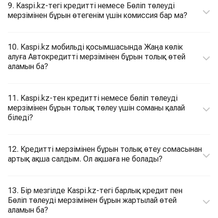
9. Kaspi.kz-тегі кредитті немесе Бөліп төлеуді
мерзімінен бұрын өтегенім үшін комиссия бар ма?
10. Kaspi.kz мобильді қосымшасында Жаңа көлік
алуға Автокредитті мерзімінен бұрын толық өтей
аламын ба?
11. Kaspi.kz-тен кредитті немесе бөліп төлеуді
мерзімінен бұрын толық төлеу үшін соманы қалай
біледі?
12. Кредитті мерзімінен бұрын толық өтеу сомасынан
артық ақша салдым. Ол ақшаға не болады?
13. Бір мезгілде Kaspi.kz-тегі барлық кредит пен
Бөліп төлеуді мерзімінен бұрын жартылай өтей
аламын ба?