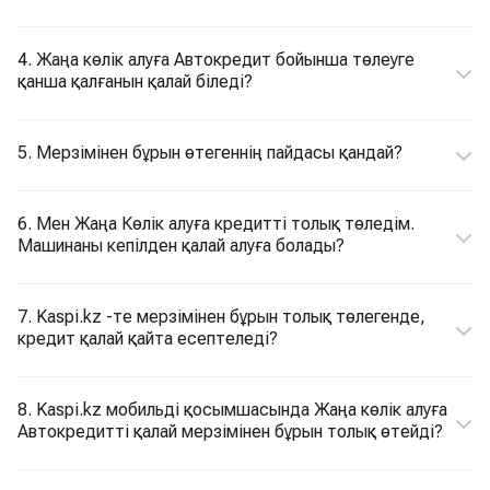
4. Жаңа көлік алуға Автокредит бойынша төлеуге
қанша қалғанын қалай біледі?
5. Мерзімінен бұрын өтегеннің пайдасы қандай?
6. Мен Жаңа Көлік алуға кредитті толық төледім.
Машинаны кепілден қалай алуға болады?
7. Kaspi.kz -те мерзімінен бұрын толық төлегенде,
кредит қалай қайта есептеледі?
8. Kaspi.kz мобильді қосымшасында Жаңа көлік алуға
Автокредитті қалай мерзімінен бұрын толық өтейді?