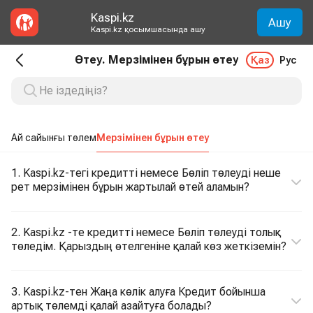
Kaspi.kz
Ашу
Kaspi.kz қосымшасында ашу
Өтеу. Мерзімінен бұрын өтеу
Қаз
Рус
Ай сайынғы төлем
Мерзімінен бұрын өтеу
1. Kaspi.kz-тегі кредитті немесе Бөліп төлеуді неше
рет мерзімінен бұрын жартылай өтей аламын?
2. Kaspi.kz -те кредитті немесе Бөліп төлеуді толық
төледім. Қарыздың өтелгеніне қалай көз жеткіземін?
3. Kaspi.kz-тен Жаңа көлік алуға Кредит бойынша
артық төлемді қалай азайтуға болады?