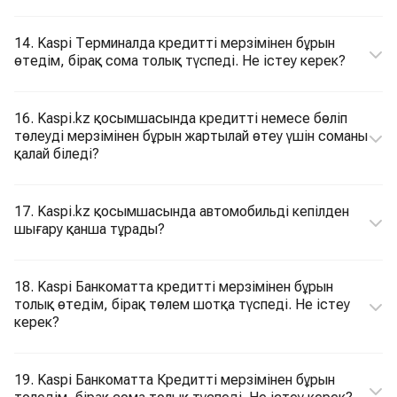
14. Kaspi Терминалда кредитті мерзімінен бұрын
өтедім, бірақ сома толық түспеді. Не істеу керек?
16. Kaspi.kz қосымшасында кредитті немесе бөліп
төлеуді мерзімінен бұрын жартылай өтеу үшін соманы
қалай біледі?
17. Kaspi.kz қосымшасында автомобильді кепілден
шығару қанша тұрады?
18. Kaspi Банкоматта кредитті мерзімінен бұрын
толық өтедім, бірақ төлем шотқа түспеді. Не істеу
керек?
19. Kaspi Банкоматта Кредитті мерзімінен бұрын