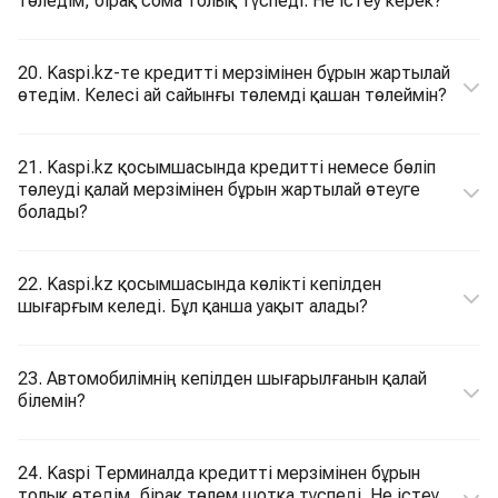
төледім, бірақ сома толық түспеді. Не істеу керек?
20. Kaspi.kz-те кредитті мерзімінен бұрын жартылай
өтедім. Келесі ай сайынғы төлемді қашан төлеймін?
21. Kaspi.kz қосымшасында кредитті немесе бөліп
төлеуді қалай мерзімінен бұрын жартылай өтеуге
болады?
22. Kaspi.kz қосымшасында көлікті кепілден
шығарғым келеді. Бұл қанша уақыт алады?
23. Автомобилімнің кепілден шығарылғанын қалай
білемін?
24. Kaspi Терминалда кредитті мерзімінен бұрын
толық өтедім, бірақ төлем шотқа түспеді. Не істеу