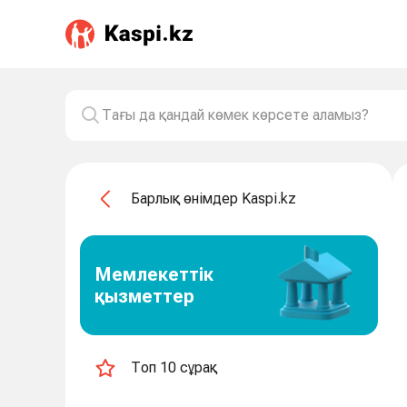
Барлық өнімдер Kaspi.kz
Мемлекеттік
қызметтер
Топ 10 сұрақ