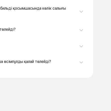
мобильді қосымшасында көлік салығы
 төлейді?
а өсімпұлды қалай төлейді?