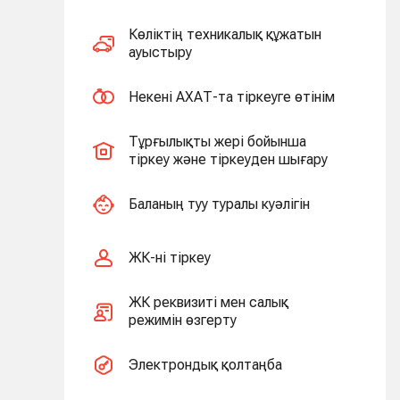
Көліктің техникалық құжатын
ауыстыру
Некені АХАТ-та тіркеуге өтінім
Тұрғылықты жері бойынша
тіркеу және тіркеуден шығару
Баланың туу туралы куәлігін
ЖК-ні тіркеу
ЖК реквизиті мен салық
режимін өзгерту
Электрондық қолтаңба