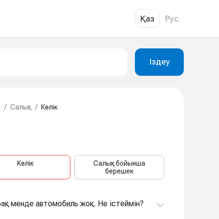
Қаз
Рус
Іздеу
р
/
Салық
/
Көлік
Көлік
Салық бойынша
берешек
рақ менде автомобиль жоқ. Не істеймін?