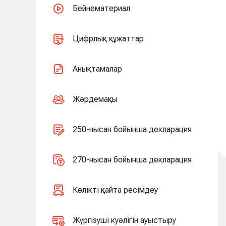
Бейнематериал
Цифрлық құжаттар
Анықтамалар
Жәрдемақы
250-нысан бойынша декларация
270-нысан бойынша декларация
Көлікті қайта ресімдеу
Жүргізуші куәлігін ауыстыру