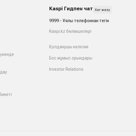
Kaspi Гидпен чат
Хат жазу
9999 - Ұялы телефоннан тегін
Kaspi.kz бөлімшелері
Қолданушы келісімі
дүкенде
Бос жұмыс орындары
Investor Relations
лдау
бинеті