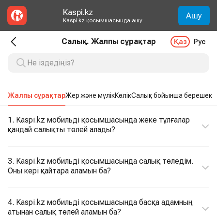
Kaspi.kz
Ашу
Kaspi.kz қосымшасында ашу
Салық. Жалпы сұрақтар
Қаз
Рус
Жалпы сұрақтар
Жер және мүлік
Көлік
Салық бойынша берешек
1. Kaspi.kz мобильді қосымшасында жеке тұлғалар
қандай салықты төлей алады?
3. Kaspi.kz мобильді қосымшасында салық төледім.
Оны кері қайтара аламын ба?
4. Kaspi.kz мобильді қосымшасында басқа адамның
атынан салық төлей аламын ба?