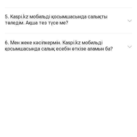
5. Kaspi.kz мобильді қосымшасында салықты
төледім. Ақша тез түсе ме?
6. Мен жеке кәсіпкермін. Kaspi.kz мобильді
қосымшасында салық есебін өткізе аламын ба?