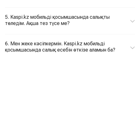
5. Kaspi.kz мобильді қосымшасында салықты
төледім. Ақша тез түсе ме?
6. Мен жеке кәсіпкермін. Kaspi.kz мобильді
қосымшасында салық есебін өткізе аламын ба?