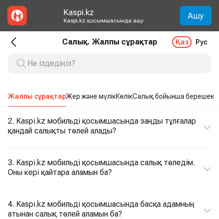
Kaspi.kz
Ашу
Kaspi.kz қосымшасында ашу
Салық. Жалпы сұрақтар
Қаз
Рус
Жалпы сұрақтар
Жер және мүлік
Көлік
Салық бойынша берешек
2. Kaspi.kz мобильді қосымшасында заңды тұлғалар
қандай салықты төлей алады?
3. Kaspi.kz мобильді қосымшасында салық төледім.
Оны кері қайтара аламын ба?
4. Kaspi.kz мобильді қосымшасында басқа адамның
атынан салық төлей аламын ба?