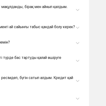
 мақұлданды, бірақ мен айнып қалдым.
өменгі ай сайынғы табыс қандай болу керек?
лемін?
 ресімдеп, бүгін сатып алдым. Кредит қай