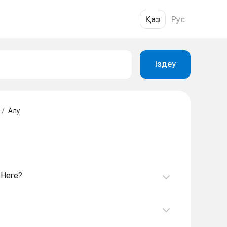
Қаз
Рус
Іздеу
/
Алу
 Неге?