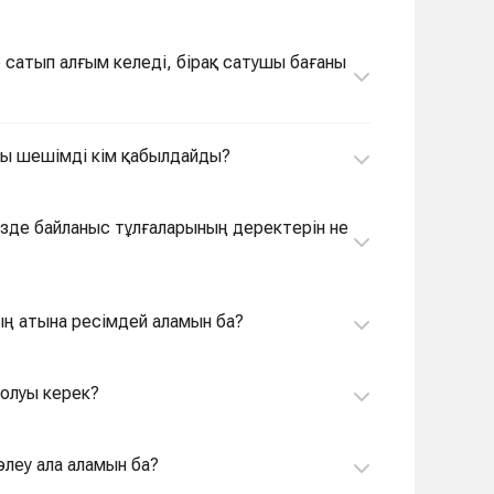
алы шешімді кім қабылдайды?
кезде байланыс тұлғаларының деректерін не
ның атына ресімдей аламын ба?
 болуы керек?
өлеу ала аламын ба?