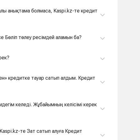
лы анықтама болмаса, Kaspi.kz-те кредит
се Бөліп төлеу ресімдей аламын ба?
рек?
ен» кредитке тауар сатып алдым. Кредит
імдегім келеді. Жұбайымның келісімі керек