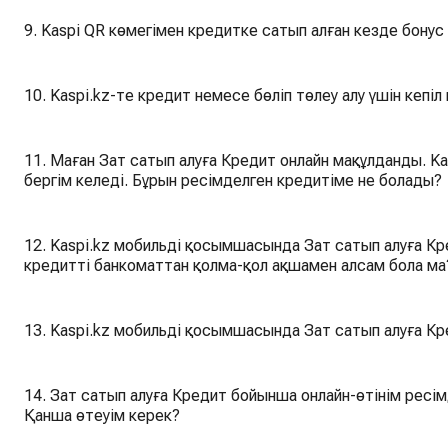
9. Kaspi QR көмегімен кредитке сатып алған кезде бонус
10. Kaspi.kz-те кредит немесе бөліп төлеу алу үшін кепі
11. Маған Зат сатып алуға Кредит онлайн мақұлданды. Ka
бергім келеді. Бұрын ресімделген кредитіме не болады?
12. Kaspi.kz мобильді қосымшасында Зат сатып алуға Кр
кредитті банкоматтан қолма-қол ақшамен алсам бола ма
13. Kaspi.kz мобильді қосымшасында Зат сатып алуға Кр
14. Зат сатып алуға Кредит бойынша онлайн-өтінім ресім
Қанша өтеуім керек?