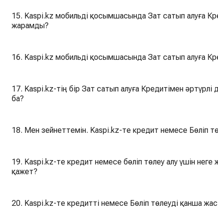
15. Kaspi.kz мобильді қосымшасында Зат сатып алуға Кр
жарамды?
16. Kaspi.kz мобильді қосымшасында Зат сатып алуға Кр
17. Kaspi.kz-тің бір Зат сатып алуға Кредитімен әртүрлі
ба?
18. Мен зейнеттемін. Kaspi.kz-те кредит немесе Бөліп т
19. Kaspi.kz-те кредит немесе бөліп төлеу алу үшін неге жұмыс істеп тұрған мобильді телефон
қажет?
20. Kaspi.kz-те кредитті немесе Бөліп төлеуді қанша жа