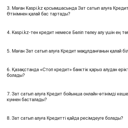
3. Маған Kaspi.kz қосымшасында Зат сатып алуға Кредит
Өтінімнен қалай бас тартады?
4. Kaspi.kz-тен кредит немесе Бөліп төлеу алу үшін ең т
5. Маған Зат сатып алуға Кредит мақұлданғанын қалай бі
6. Қазақстанда «Стоп кредит» банктік қарыз алудан ерікті түрде бас тартуды қалай өшіруге
болады?
7. Зат сатып алуға Кредит бойынша онлайн-өтінімді кеше
күннен басталады?
8. Зат сатып алуға Кредитті қайда ресімдеуге болады?