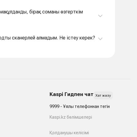
 мақұлданды, бірақ соманы өзгерткім
одты сканерлей алмадым. Не істеу керек?
Kaspi Гидпен чат
Хат жазу
9999 - Ұялы телефоннан тегін
Kaspi.kz бөлімшелері
Қолданушы келісімі