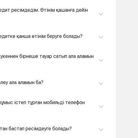
едит ресімдедім. Өтінім қашанға дейін
едитке қанша өтінім беруге болады?
 дүкеннен бірнеше тауар сатып ала аламын
өлеу ала аламын ба?
стан бастап ресімдеуге болады?