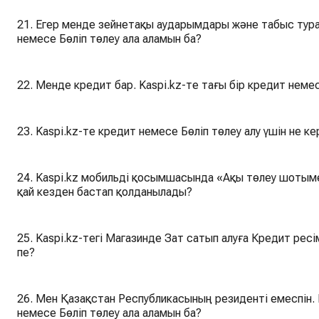
21. Егер менде зейнетақы аударымдары және табыс тура
немесе Бөліп төлеу ала аламын ба?
22. Менде кредит бар. Kaspi.kz-те тағы бір кредит неме
23. Kaspi.kz-те кредит немесе Бөліп төлеу алу үшін не ке
24. Kaspi.kz мобильді қосымшасында «Ақы төлеу шотым
қай кезден бастап қолданылады?
25. Kaspi.kz-тегі Магазинде Зат сатып алуға Кредит рес
пе?
26. Мен Қазақстан Республикасының резиденті емеспін. Kaspi.kz-те Зат сатып алуға Кредит
немесе Бөліп төлеу ала аламын ба?