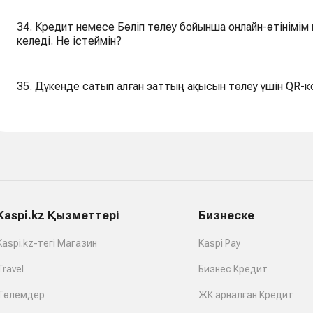
34. Кредит немесе Бөліп төлеу бойынша онлайн-өтінімім
келеді. Не істеймін?
35. Дүкенде сатып алған заттың ақысын төлеу үшін QR-к
Kaspi.kz Қызметтері
Бизнеске
Kaspi.kz-тегі Магазин
Kaspi Pay
Travel
Бизнес Кредит
Төлемдер
ЖК арналған Кредит