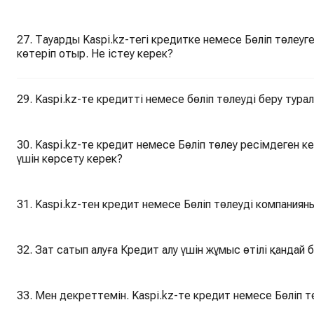
27. Тауарды Kaspi.kz-тегі кредитке немесе Бөліп төлеуге сатып алғым келеді, бірақ сатушы бағаны
көтеріп отыр. Не істеу керек?
29. Kaspi.kz-те кредитті немесе бөліп төлеуді беру тур
30. Kaspi.kz-те кредит немесе Бөліп төлеу ресімдеген 
үшін көрсету керек?
31. Kaspi.kz-тен кредит немесе Бөліп төлеуді компания
32. Зат сатып алуға Кредит алу үшін жұмыс өтілі қандай
33. Мен декреттемін. Kaspi.kz-те кредит немесе Бөліп т