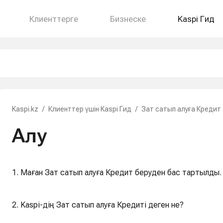
Клиенттерге
Бизнеске
Kaspi Гид
Kaspi.kz
/
Клиенттер үшін Kaspi Гид
/
Зат сатып алуға Кредит
Алу
1. Маған Зат сатып алуға Кредит беруден бас тартылды.
2. Kaspi-дің Зат сатып алуға Кредиті деген не?