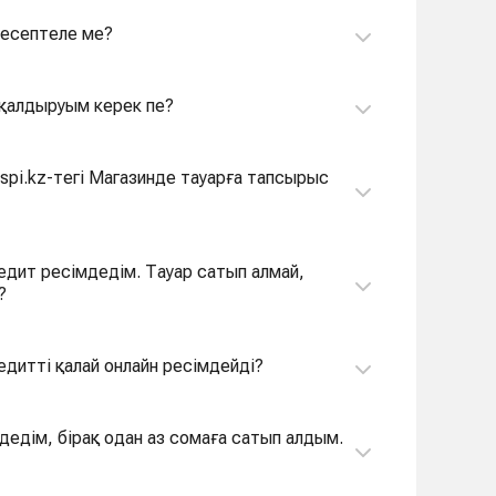
 есептеле ме?
л қалдыруым керек пе?
spi.kz-тегі Магазинде тауарға тапсырыс
едит ресімдедім. Тауар сатып алмай,
?
едитті қалай онлайн ресімдейді?
дедім, бірақ одан аз сомаға сатып алдым.