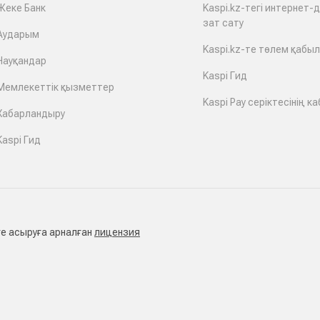
Жеке Банк
Kaspi.kz-тегі интернет-
зат сату
Аударым
Kaspi.kz-те төлем қабы
Науқандар
Kaspi Гид
Мемлекеттік қызметтер
Kaspi Pay серіктесінің ка
Хабарландыру
Kaspi Гид
е асыруға арналған
лицензия