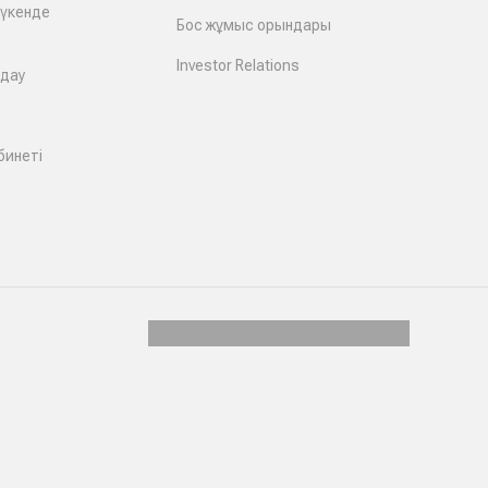
дүкенде
Бос жұмыс орындары
Investor Relations
лдау
бинеті