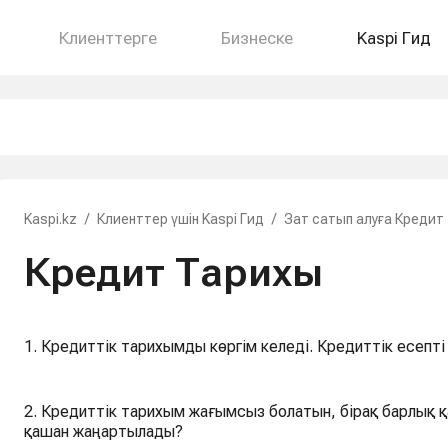
Клиенттерге
Бизнеске
Kaspi Гид
Kaspi.kz
/
Клиенттер үшін Kaspi Гид
/
Зат сатып алуға Кредит
Кредит Тарихы
1. Кредиттік тарихымды көргім келеді. Кредиттік есепті
2. Кредиттік тарихым жағымсыз болатын, бірақ барлық
қашан жаңартылады?