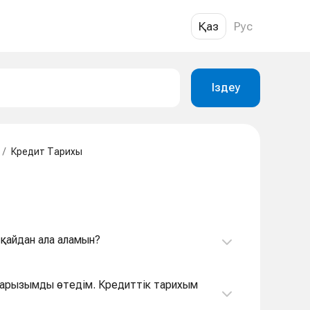
Қаз
Рус
Іздеу
/
Кредит Тарихы
 қайдан ала аламын?
 қарызымды өтедім. Кредиттік тарихым