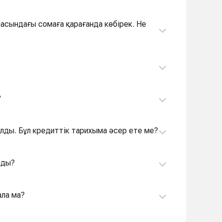
шасындағы сомаға қарағанда көбірек. Не
?
 алды. Бұл кредиттік тарихыма әсер ете ме?
ады?
ала ма?