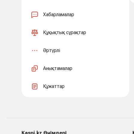
Хабарламалар
Құқықтық сұрақтар
Әртүрлі
Анықтамалар
Құжаттар
Kaspi.kz Өнімдері