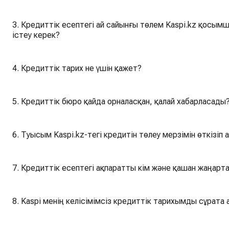
3. Кредиттік есептегі ай сайынғы төлем Kaspi.kz қосым
істеу керек?
4. Кредиттік тарих не үшін қажет?
5. Кредиттік бюро қайда орналасқан, қалай хабарласады
6. Туысым Kaspi.kz-тегі кредитін төлеу мерзімін өткізіп
7. Кредиттік есептегі ақпаратты кім және қашан жаңарт
8. Kaspi менің келісімімсіз кредиттік тарихымды сұрата 