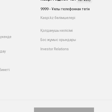
Хат жазу
9999 - Ұялы телефоннан тегін
Kaspi.kz бөлімшелері
Қолданушы келісімі
дүкенде
Бос жұмыс орындары
Investor Relations
лдау
бинеті