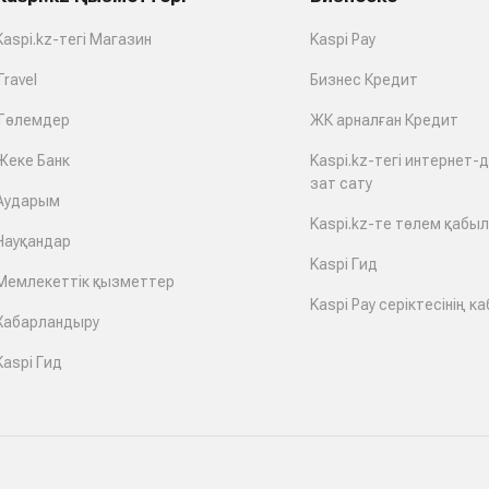
Kaspi.kz-тегі Магазин
Kaspi Pay
Travel
Бизнес Кредит
Төлемдер
ЖК арналған Кредит
Жеке Банк
Kaspi.kz-тегі интернет-
зат сату
Аударым
Kaspi.kz-те төлем қабы
Науқандар
Kaspi Гид
Мемлекеттік қызметтер
Kaspi Pay серіктесінің ка
Хабарландыру
Kaspi Гид