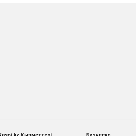
Kaspi.kz Қызметтері
Бизнеске