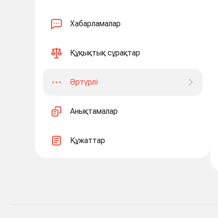
Хабарламалар
Құқықтық сұрақтар
Әртүрлі
Анықтамалар
Құжаттар