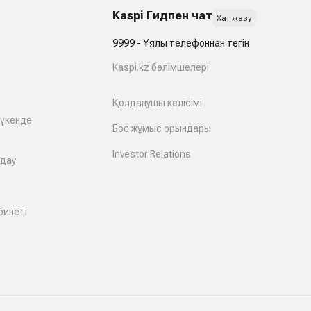
Kaspi Гидпен чат
Хат жазу
9999 - Ұялы телефоннан тегін
Kaspi.kz бөлімшелері
Қолданушы келісімі
дүкенде
Бос жұмыс орындары
Investor Relations
лдау
бинеті