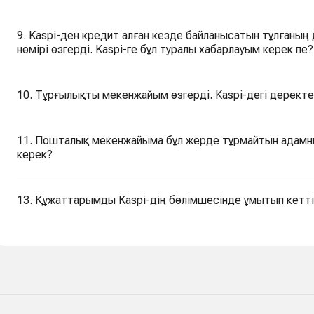
9. Kaspi-ден кредит алған кезде байланысатын тұлғаның
нөмірі өзгерді. Kaspi-ге бұл туралы хабарлауым керек пе?
10. Тұрғылықты мекенжайым өзгерді. Kaspi-дегі деректе
11. Пошталық мекенжайыма бұл жерде тұрмайтын адамның
керек?
13. Құжаттарымды Kaspi-дің бөлімшесінде ұмытып кеттім