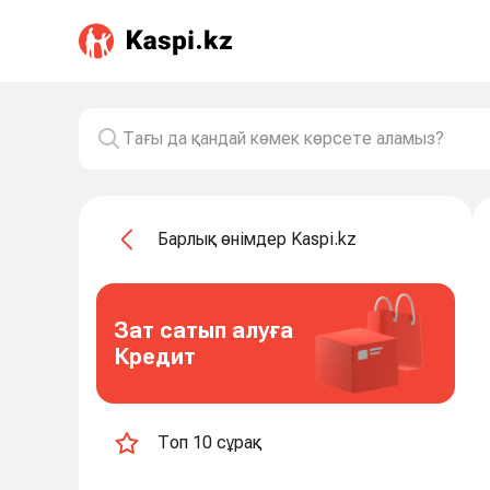
Барлық өнімдер Kaspi.kz
Зат сатып алуға
Кредит
Топ 10 сұрақ