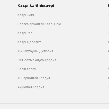
Kaspi.kz Өнімдері
Kaspi Gold
Балаға арналған Kaspi Gold
Kaspi Red
Kaspi Депозит
Жинақтаушы Депозит
Зат сатып алуға Кредит
Бөліп төлеу
ЖК арналған Кредит
Ақшалай Кредит