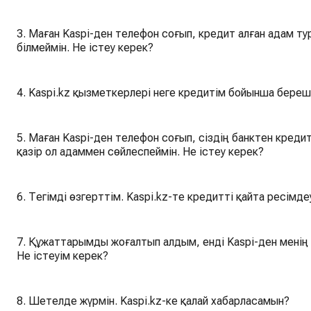
3. Маған Kaspi-ден телефон соғып, кредит алған адам т
білмеймін. Не істеу керек?
4. Kaspi.kz қызметкерлері неге кредитім бойынша бере
5. Маған Kaspi-ден телефон соғып, сіздің банктен креди
қазір ол адаммен сөйлеспеймін. Не істеу керек?
6. Тегімді өзгерттім. Kaspi.kz-те кредитті қайта ресімде
7. Құжаттарымды жоғалтып алдым, енді Kaspi-ден менің 
Не істеуім керек?
8. Шетелде жүрмін. Kaspi.kz-ке қалай хабарласамын?