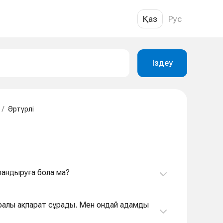
Қаз
Рус
Іздеу
/
Әртүрлі
ыландыруға бола ма?
уралы ақпарат сұрады. Мен ондай адамды