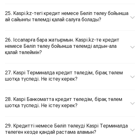
25. Kaspi.kz-тегі кредит немесе Бөліп төлеу бойынша
ай сайынғы төлемді қалай салуға болады?
26. Іссапарға бара жатырмын. Kaspi.kz-те кредит
немесе Бөліп төлеу бойынша төлемді алдын-ала
қалай төлеймін?
27. Kaspi Терминалда кредит төледім, бірақ төлем
шотқа түспеді. Не істеу керек?
28. Kaspi Банкоматта кредит төледім, бірақ төлем
шотқа түспеді. Не істеу керек?
29. Кредитті немесе Бөліп төлеуді Kaspi Терминалда
төлеген кезде қандай растама аламын?