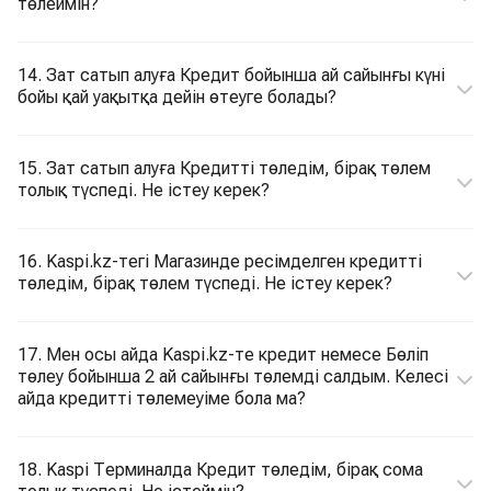
төлеймін?
14. Зат сатып алуға Кредит бойынша ай сайынғы күні
бойы қай уақытқа дейін өтеуге болады?
15. Зат сатып алуға Кредитті төледім, бірақ төлем
толық түспеді. Не істеу керек?
16. Kaspi.kz-тегі Магазинде ресімделген кредитті
төледім, бірақ төлем түспеді. Не істеу керек?
17. Мен осы айда Kaspi.kz-те кредит немесе Бөліп
төлеу бойынша 2 ай сайынғы төлемді салдым. Келесі
айда кредитті төлемеуіме бола ма?
18. Kaspi Терминалда Кредит төледім, бірақ сома