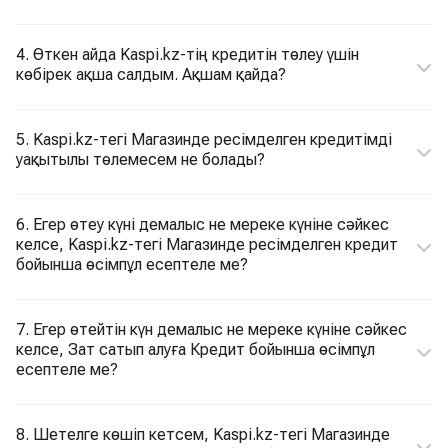
4. Өткен айда Kaspi.kz-тің кредитін төлеу үшін
көбірек ақша салдым. Ақшам қайда?
5. Kaspi.kz-тегі Магазинде ресімделген кредитімді
уақытылы төлемесем не болады?
6. Егер өтеу күні демалыс не мереке күніне сәйкес
келсе, Kaspi.kz-тегі Магазинде ресімделген кредит
бойынша өсімпұл есептеле ме?
7. Егер өтейтін күн демалыс не мереке күніне сәйкес
келсе, Зат сатып алуға Кредит бойынша өсімпұл
есептеле ме?
8. Шетелге көшіп кетсем, Kaspi.kz-тегі Магазинде