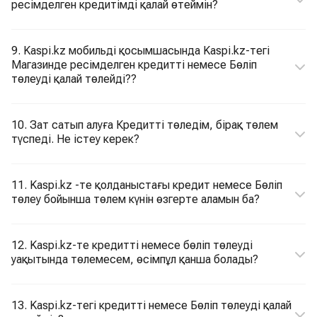
ресімделген кредитімді қалай өтеймін?
9. Kaspi.kz мобильді қосымшасында Kaspi.kz-тегі
Магазинде ресімделген кредитті немесе Бөліп
төлеуді қалай төлейді??
10. Зат сатып алуға Кредитті төледім, бірақ төлем
түспеді. Не істеу керек?
11. Kaspi.kz -те қолданыстағы кредит немесе Бөліп
төлеу бойынша төлем күнін өзгерте аламын ба?
12. Kaspi.kz-те кредитті немесе бөліп төлеуді
уақытында төлемесем, өсімпұл қанша болады?
13. Kaspi.kz-тегі кредитті немесе Бөліп төлеуді қалай