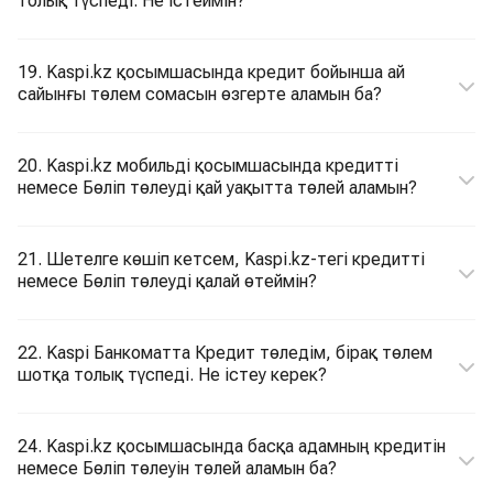
толық түспеді. Не істеймін?
19. Kaspi.kz қосымшасында кредит бойынша ай
сайынғы төлем сомасын өзгерте аламын ба?
20. Kaspi.kz мобильді қосымшасында кредитті
немесе Бөліп төлеуді қай уақытта төлей аламын?
21. Шетелге көшіп кетсем, Kaspi.kz-тегі кредитті
немесе Бөліп төлеуді қалай өтеймін?
22. Kaspi Банкоматта Кредит төледім, бірақ төлем
шотқа толық түспеді. Не істеу керек?
24. Kaspi.kz қосымшасында басқа адамның кредитін
немесе Бөліп төлеуін төлей аламын ба?