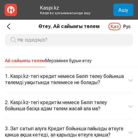
Kaspi.kz
Ашу
Kaspi.kz қосымшасында ашу
Өтеу. Ай сайынғы төлем
Қаз
Рус
Ай сайынғы төлем
Мерзімінен бұрын өтеу
1. Kaspi.kz-тегі кредит немесе Бөліп төлеу бойынша
төлемді уақытында төлемесе не болады?
2. Kaspi.kz-тегі кредитім немесе Бөліп төлеу
бойынша басқа адам төлем жасай ала ма?
3. Зат сатып алуға Кредит бойынша пайызды өтеуге
қанша ақша кетеді, ал қарызды өтеуге қанша?