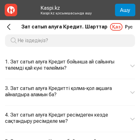
Kaspi.kz
Ашу
Kaspi.kz қосымшасында ашу
Зат сатып алуға Кредит. Шарттар
Қаз
Рус
1. Зат сатып алуға Кредит бойынша ай сайынғы
төлемді қай күні төлеймін?
3. Зат сатып алуға Кредитті қолма-қол ақшаға
айналдыра аламын ба?
4. Зат сатып алуға Кредит ресімдеген кезде
сақтандыру ресімделе ме?