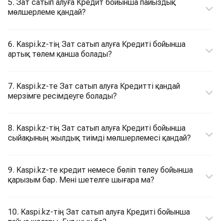
5. Зат сатып алуға Кредит бойынша пайыздық
мөлшерлеме қандай?
6. Kaspi.kz-тің Зат сатып алуға Кредиті бойынша
артық төлем қанша болады?
7. Kaspi.kz-те Зат сатып алуға Кредитті қандай
мерзімге ресімдеуге болады?
8. Kaspi.kz-тің Зат сатып алуға Кредиті бойынша
сыйақының жылдық тиімді мөлшерлемесі қандай?
9. Kaspi.kz-те кредит немесе бөліп төлеу бойынша
қарызым бар. Мені шетелге шығара ма?
10. Kaspi.kz-тің Зат сатып алуға Кредиті бойынша