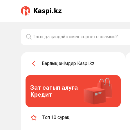
Барлық өнімдер Kaspi.kz
Зат сатып алуға
Кредит
Топ 10 сұрақ