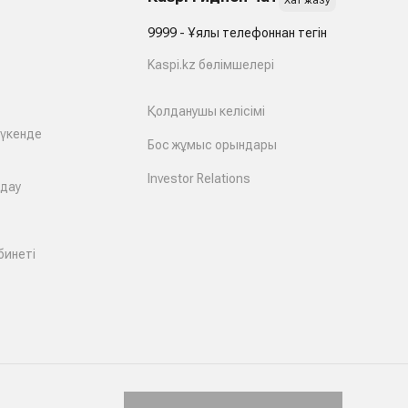
Хат жазу
9999 - Ұялы телефоннан тегін
Kaspi.kz бөлімшелері
Қолданушы келісімі
дүкенде
Бос жұмыс орындары
Investor Relations
лдау
бинеті