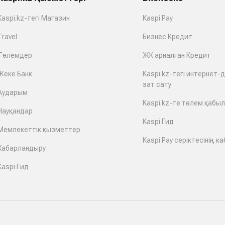
Kaspi.kz-тегі Магазин
Kaspi Pay
Travel
Бизнес Кредит
Төлемдер
ЖК арналған Кредит
Жеке Банк
Kaspi.kz-тегі интернет-
зат сату
Аударым
Kaspi.kz-те төлем қабы
Науқандар
Kaspi Гид
Мемлекеттік қызметтер
Kaspi Pay серіктесінің ка
Хабарландыру
Kaspi Гид