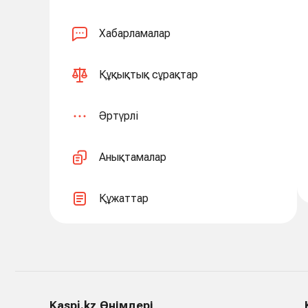
Хабарламалар
Құқықтық сұрақтар
Әртүрлі
Анықтамалар
Құжаттар
Kaspi.kz Өнімдері