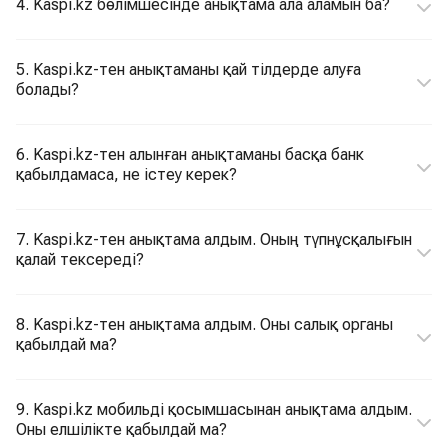
4. Kaspi.kz бөлімшесінде анықтама ала аламын ба?
5. Kaspi.kz-тен анықтаманы қай тілдерде алуға
болады?
6. Kaspi.kz-тен алынған анықтаманы басқа банк
қабылдамаса, не істеу керек?
7. Kaspi.kz-тен анықтама алдым. Оның түпнұсқалығын
қалай тексереді?
8. Kaspi.kz-тен анықтама алдым. Оны салық органы
қабылдай ма?
9. Kaspi.kz мобильді қосымшасынан анықтама алдым.
Оны елшілікте қабылдай ма?