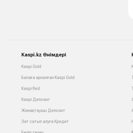
Kaspi.kz Өнімдері
Kaspi Gold
Балаға арналған Kaspi Gold
Kaspi Red
Kaspi Депозит
Жинақтаушы Депозит
Зат сатып алуға Кредит
Бөліп төлеу