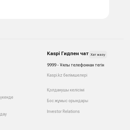
Kaspi Гидпен чат
Хат жазу
9999 - Ұялы телефоннан тегін
Kaspi.kz бөлімшелері
Қолданушы келісімі
дүкенде
Бос жұмыс орындары
Investor Relations
лдау