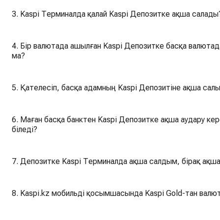
3. Kaspi Терминалда қалай Kaspi Депозитке ақша салады
4. Бір валютада ашылған Kaspi Депозитке басқа валюта
ма?
5. Қателесіп, басқа адамның Kaspi Депозитіне ақша салы
6. Маған басқа банктен Kaspi Депозитке ақша аудару кер
біледі?
7. Депозитке Kaspi Терминалда ақша салдым, бірақ ақша 
8. Kaspi.kz мобильді қосымшасын