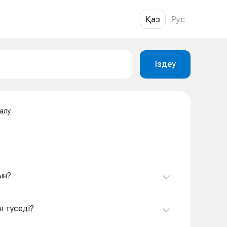
Қаз
Рус
Іздеу
алу
ын?
н түседі?