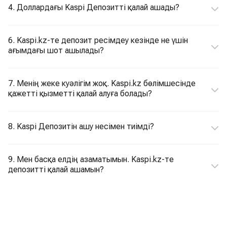
4. Доллардағы Kaspi Депозитті қалай ашады?
6. Kaspi.kz-те депозит ресімдеу кезінде не үшін
ағымдағы шот ашылады?
7. Менің жеке куәлігім жоқ. Kaspi.kz бөлімшесінде
қажетті қызметті қалай алуға болады?
8. Kaspi Депозитін ашу несімен тиімді?
9. Мен басқа елдің азаматымын. Kaspi.kz-те
депозитті қалай ашамын?