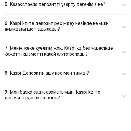
5. Қазақстанда депозитті ұзарту дегеніміз не?
6. Kaspi.kz-те депозит ресімдеу кезінде не үшін
ағымдағы шот ашылады?
7. Менің жеке куәлігім жоқ. Kaspi.kz бөлімшесінде
қажетті қызметті қалай алуға болады?
8. Kaspi Депозитін ашу несімен тиімді?
9. Мен басқа елдің азаматымын. Kaspi.kz-те
депозитті қалай ашамын?