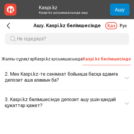
Kaspi.kz
Ашу
Kaspi.kz қосымшасында ашу
Ашу. Kaspi.kz бөлімшесінде
Қаз
Рус
Жалпы сұрақтар
Kaspi.kz қосымшасында
Kaspi.kz бөлімшесінде
2. Мен Kaspi.kz-те сенімхат бойынша басқа адамға
депозит аша аламын ба?
3. Kaspi.kz бөлімшесінде депозит ашу үшін қандай
құжаттар қажет?