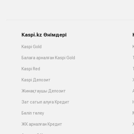
Kaspi.kz Өнімдері
Kaspi Gold
Балаға арналған Kaspi Gold
Kaspi Red
Kaspi Депозит
Жинақтаушы Депозит
Зат сатып алуға Кредит
Бөліп төлеу
ЖК арналған Кредит