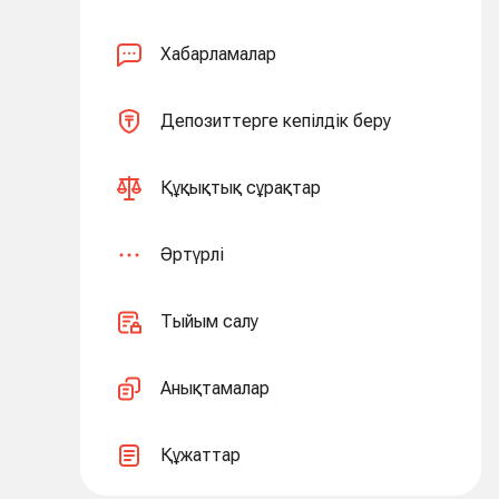
Хабарламалар
Депозиттерге кепілдік беру
Құқықтық сұрақтар
Әртүрлі
Тыйым салу
Анықтамалар
Құжаттар