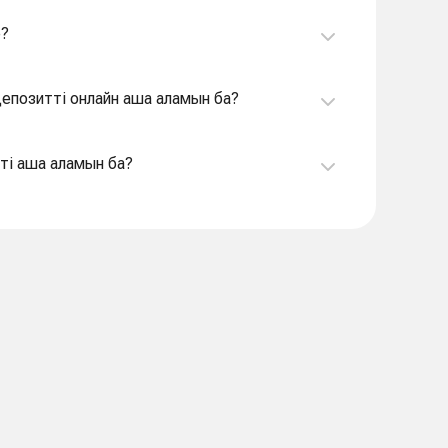
е?
епозитті онлайн аша аламын ба?
ті аша аламын ба?