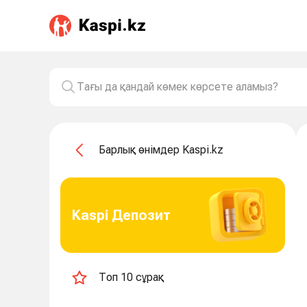
Барлық өнімдер Kaspi.kz
Kaspi Депозит
Топ 10 сұрақ