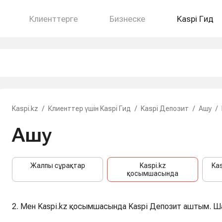
Клиенттерге
Бизнеске
Kaspi Гид
Kaspi.kz
/
Клиенттер үшін Kaspi Гид
/
Kaspi Депозит
/
Ашу
/
Ашу
Жалпы сұрақтар
Kaspi.kz
Kas
қосымшасында
2. Мен Kaspi.kz қосымшасында Kaspi Депозит аштым. Ш