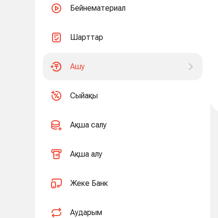
Бейнематериал
Шарттар
Ашу
Сыйақы
Ақша салу
Ақша алу
Жеке Банк
Аударым