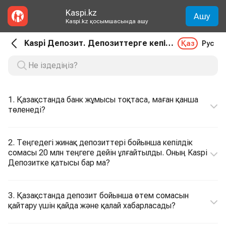
Kaspi.kz
Ашу
Kaspi.kz қосымшасында ашу
Kaspi Депозит. Депозиттерге кепілдік беру
Қаз
Рус
1. Қазақстанда банк жұмысы тоқтаса, маған қанша
төленеді?
2. Теңгедегі жинақ депозиттері бойынша кепілдік
сомасы 20 млн теңгеге дейін ұлғайтылды. Оның Kaspi
Депозитке қатысы бар ма?
3. Қазақстанда депозит бойынша өтем сомасын
қайтару үшін қайда және қалай хабарласады?