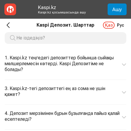
Kaspi.kz
Ашу
Kaspi.kz қосымшасында ашу
Kaspi Депозит. Шарттар
Қаз
Рус
1. Kaspi.kz теңгедегі депозиттер бойынша сыйақы
мөлшерлемесін көтерді. Kaspi Депозитіме не
болады?
3. Kaspi.kz-тегі депозиттегі ең аз сома не үшін
қажет?
4. Депозит мерзімінен бұрын бұзылғанда пайыз қалай
есептеледі?