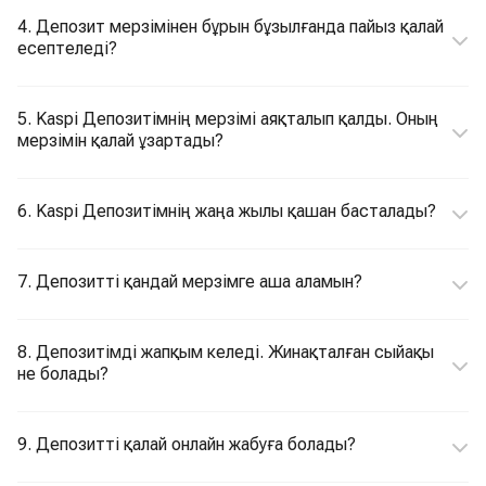
4. Депозит мерзімінен бұрын бұзылғанда пайыз қалай
есептеледі?
5. Kaspi Депозитімнің мерзімі аяқталып қалды. Оның
мерзімін қалай ұзартады?
6. Kaspi Депозитімнің жаңа жылы қашан басталады?
7. Депозитті қандай мерзімге аша аламын?
8. Депозитімді жапқым келеді. Жинақталған сыйақы
не болады?
9. Депозитті қалай онлайн жабуға болады?