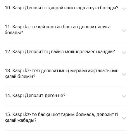
10. Kaspi Депозитті қандай валютада ашуға болады?
11. Kaspi.kz-те қай жастан бастап депозит ашуға
болады?
12. Kaspi Депозиттің пайыз мөлшерлемесі қандай?
13. Kaspi.kz-тегі депозитімнің мерзімі аяқталатынын
қалай білемін?
14. Kaspi Депозит деген не?
15. Kaspi.kz-те басқа шоттарым болмаса, депозитті
қалай жабады?