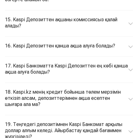
15. Kaspi Депозиттен ақшаны комиссиясыз қалай
алады?
16. Kaspi Депозиттен қанша ақша алуға болады?
17. Kaspi Банкоматта Kaspi Депозиттен ең көбі қанша
ақша алуға болады?
18. Kaspi.kz менің кредит бойынша төлем мерзімін
өткізіп алсам, депозиттерімнен ақша есептен
шығара ала ма?
19. Теңгедегі депозитімнен Kaspi Банкомат арқылы
доллар алғым келеді. Айырбастау қандай бағаммен
жүргізіледі?